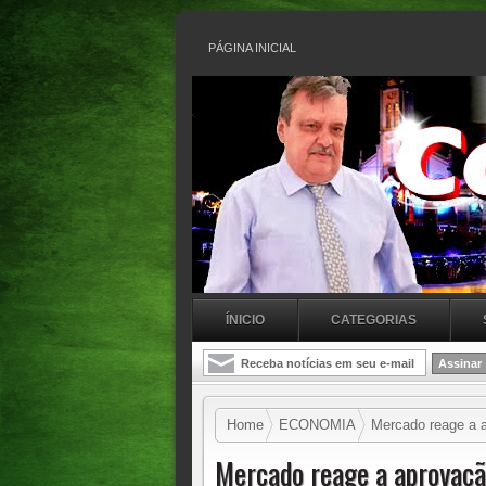
PÁGINA INICIAL
ÍNICIO
CATEGORIAS
Home
ECONOMIA
Mercado reage a a
Mercado reage a aprovaçã