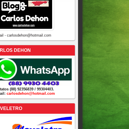
ail - carlosdehon@hotmail.com
RLOS DEHON
tatos (88) 92356839 / 99304403.
ail:
carlosdehon@hotmail.com
VELETRO