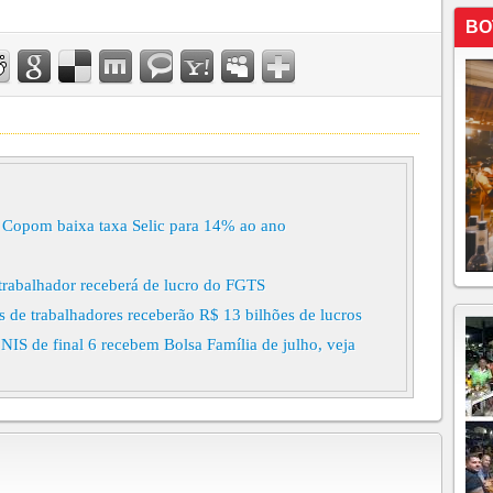
BO
Copom baixa taxa Selic para 14% ao ano
rabalhador receberá de lucro do FGTS
de trabalhadores receberão R$ 13 bilhões de lucros
IS de final 6 recebem Bolsa Família de julho, veja
rifa de 12,5% a produtos brasileiros
or tarifaço terão acesso a socorro de R$ 18,5 bi
or tarifaço dos EUA terão novo plano de socorro
ço dos EUA terão novo plano de socorro