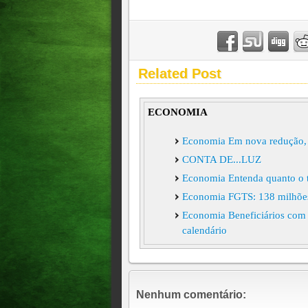
Related Post
ECONOMIA
Economia Em nova redução, 
CONTA DE...LUZ
Economia Entenda quanto o t
Economia FGTS: 138 milhões 
Economia Beneficiários com N
calendário
Economia EUA impõem nova ta
Economia Empresas afetadas p
Economia Setores atingidos p
Nenhum comentário:
Setores atingidos por tarifa