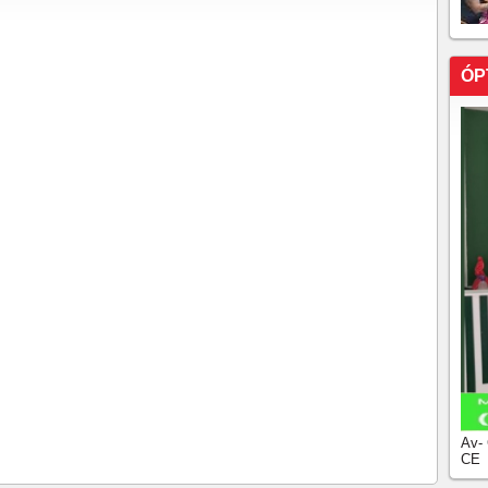
a dos EUA de "injusta" em nova reunião
restituição de restituição começa a ser pago hoje
ÓP
entre os 10 piores em ranking global de competitividade
to de R$ 550 milhões para subsidiar diesel
 investimento no setor da aviação executiva. A The
A AO DEPUTADO FEDERAL YURI DO PAREDÃO
ro de antigo fundo PIS/Pasep; veja como sacar
o passa a mostrar saldo antes do pagamento
para coibir roubos de celulares e vendas ilegais
 lote de restituição do IRPF 2026 inicia hoje
aís que menos converte a arrecadação de impostos em
lação.
ensor de freio obrigatório para carros em 2029
,2 bilhões em 4 meses e já recolhem impostos igual a
Av-
aliza veto à carne brasileira a partir de setembro
CE
itório brasileiro como livre da febre aftosa