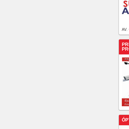
AV.
PR
PR
ÓP