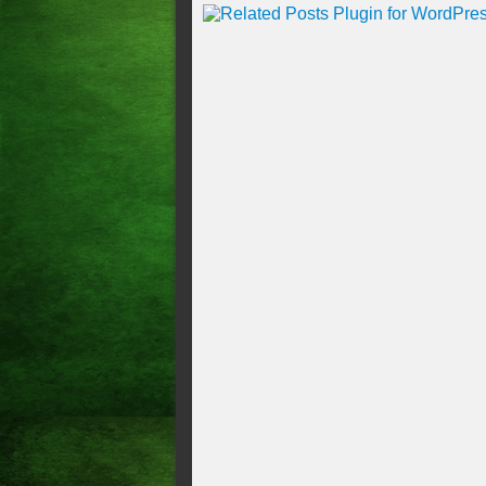
Financiamento do BNB para 
regras de crédito Financiame
negócios caiu por determinaç
Economia Desenrola Brasil: 