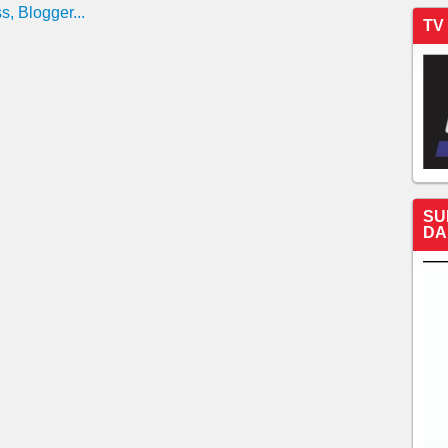
energia solar despenca 62% no Ceará após mudança nas
TV
nto de sistemas de geração para residências e pequenos
ão de priorizar equipamentos locais.
uso do FGTS para pagar dívidas começa nesta segunda
SU
DA