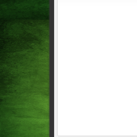
Economia Brasil chama tarif
Economia IRPF: lote especial 
Brasil cai 7 posições e fica 
Economia Governo abre crédi
O Cariri deve ganhar um novo
Táxi Aéreo Ltda, LIGAD
Economia Caixa libera dinhei
Economia Pix por aproximaçã
Política Lula cria plataforma 
Economia Consulta ao segundo
O Brasil permanece como o p
uma vida melhor para a popu
Economia Brasil desenvolve s
Economia Bets faturam R$ 12
tabaco e agricultura
Economia União Europeia ofici
Economia China reconhece terr