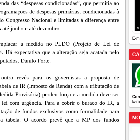
nda das “despesas condicionadas”, que permitia ao
rogramações de despesas primárias, condicionadas à
lo Congresso Nacional e limitadas à diferença entre
 até junho e até dezembro.
E-m
emplacar a medida no PLDO (Projeto de Lei de
4. Há expectativa que a alteração seja acatada pelo
CA
putados, Danilo Forte.
outro revés para os governistas a proposta de
abela de IR (Imposto de Renda) com a tributação de
dida Provisória) perdeu força e a medida deve ser
Con
E-m
lei com urgência. Para a cobrir o buraco do IR, a
utação de fundos exclusivos como formalidade para
MO
 da tabela. O acordo prevê que a MP dos fundos