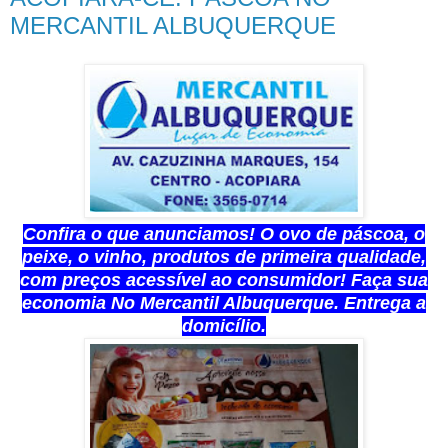
MERCANTIL ALBUQUERQUE
Confira o que anunciamos! O ovo de páscoa, o
peixe, o vinho, produtos de primeira qualidade,
com preços acessível ao consumidor! Faça sua
economia No Mercantil Albuquerque. Entrega a
domicílio.