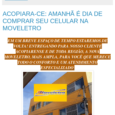
ACOPIARA-CE: AMANHÃ É DIA DE
COMPRAR SEU CELULAR NA
MOVELETRO
EM UM BREVE ESPAÇO DE TEMPO ESTAREMOS DE
VOLTA! ENTREGANDO PARA NOSSO CLIENTE
ACOPIARENSE E DE TODA REGIÃO, A NOVA
MOVELETRO, MAIS AMPLA, PARA VOCÊ QUE MERECE
TODO O CONFORTO E UM ATENDIMENTO
ESPECIALIZADO
.