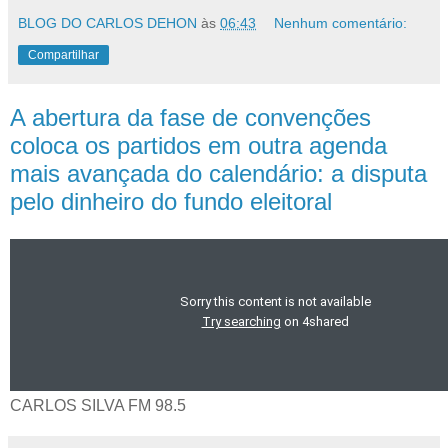
BLOG DO CARLOS DEHON
às
06:43
Nenhum comentário:
Compartilhar
A abertura da fase de convenções
coloca os partidos em outra agenda
mais avançada do calendário: a disputa
pelo dinheiro do fundo eleitoral
CARLOS SILVA FM 98.5