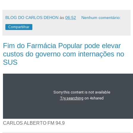
BLOG DO CARLOS DEHON
às
06:52
Nenhum comentário:
Compartilhar
Fim do Farmácia Popular pode elevar
custos do governo com internações no
SUS
CARLOS ALBERTO FM 94.9