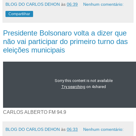
BLOG DO CARLOS DEHON
às
06:39
Nenhum comentário:
Compartilhar
Presidente Bolsonaro volta a dizer que
não vai participar do primeiro turno das
eleições municipais
CARLOS ALBERTO FM 94.9
BLOG DO CARLOS DEHON
às
06:33
Nenhum comentário: