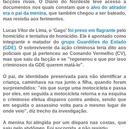
facções rivais. O Diário do Nordeste teve acesso a
documentos nos quais constam que o
alvo do atirador
era o pai da menina
, que também chegou a ser baleado,
mas resistiu aos ferimentos.
Lucas Vítor de Lima, o 'Gago'
foi preso em flagrante
pelo
homicídio e tentativa de homicídio. Ele é apontado como
integrante e matador do
grupo Guardiões do Estado
(GDE)
. O sobrevivente da ação criminosa teria dito aos
policiais que já pertenceu ao Comando Vermelho (CV),
mas que saiu da facção e se "regenerou e que por isso
criminosos da GDE querem matá-lo".
O pai, de identidade preservada para não identificar a
criança, caminhava na rua junto a filha, quando foram
surpreendidos: "eis que surge uma motocicleta e passa
por eles, em seguida a motocicleta retorna e na esquina
o criminoso efetua disparos contra ambos, sendo que
em seguida o assassino volta para o mesmo lugar de
onde veio", diz trecho da investigação.
A menina foi atingida por um disparo nas costas, que
saiu pelo abdômen. Foi socorrida, e não resistiu.