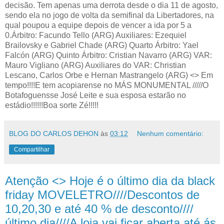
decisão. Tem apenas uma derrota desde o dia 11 de agosto,
sendo ela no jogo de volta da semifinal da Libertadores, na
qual poupou a equipe depois de vencer a ida por 5 a
0.Árbitro: Facundo Tello (ARG) Auxiliares: Ezequiel
Brailovsky e Gabriel Chade (ARG) Quarto Árbitro: Yael
Falcón (ARG) Quinto Árbitro: Cristian Navarro (ARG) VAR:
Mauro Vigliano (ARG) Auxiliares do VAR: Christian
Lescano, Carlos Orbe e Hernan Mastrangelo (ARG) <> Em
tempo!!!!E tem acopiarense no MÁS MONUMENTAL /////O
Botafoguensse José Leite e sua esposa estarão no
estádio!!!!!!Boa sorte Zé!!!!!
BLOG DO CARLOS DEHON
às
03:12
Nenhum comentário:
Compartilhar
Atenção <> Hoje é o último dia da black
friday MOVELETRO////Descontos de
10,20,30 e até 40 % de desconto////
último dia////A loja vai ficar aberta até ás