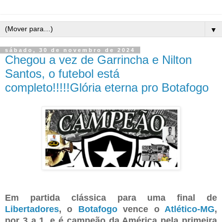
▼
sábado, 30 de novembro de 2024
Chegou a vez de Garrincha e Nilton
Santos, o futebol está
completo!!!!!Glória eterna pro Botafogo
Em partida clássica para uma final de
Libertadores
, o
Botafogo
vence o
Atlético-MG
,
por 3 a 1, e é campeão da América pela primeira