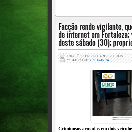
Facção rende vigilante, q
de internet em Fortaleza;
deste sábado (30); propri
06:03
BLOG DO CARLOS DEHON
POSTADO EM:
SEGURANÇA
Criminosos armados em dois veículo