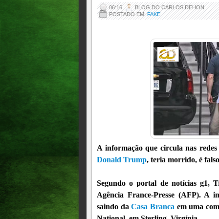
06:16
BLOG DO CARLOS DEHON
POSTADO EM:
FAKE
A informação que circula nas redes
Donald Trump
, teria morrido, é falso
Segundo o portal de notícias g1, 
Agência France-Presse (AFP). A i
saindo da
Casa Branca
em uma comit
National, em Sterling, Virgínia.