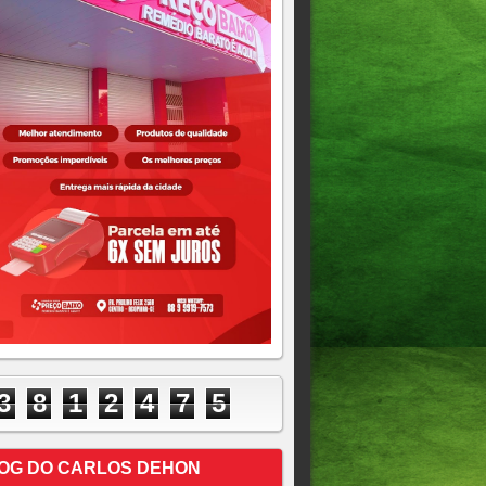
3
8
1
2
4
7
5
OG DO CARLOS DEHON