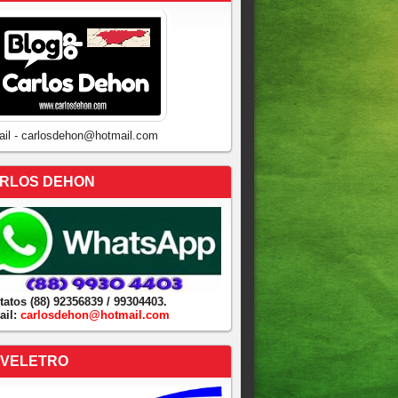
ail - carlosdehon@hotmail.com
RLOS DEHON
tatos (88) 92356839 / 99304403.
ail:
carlosdehon@hotmail.com
VELETRO