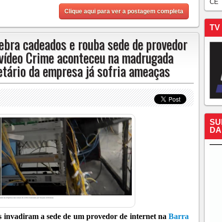
CE
Clique aqui para ver a postagem completa
TV
uebra cadeados e rouba sede de provedor
 vídeo Crime aconteceu na madrugada
etário da empresa já sofria ameaças
SU
DA
s invadiram a sede de um provedor de internet na
Barra