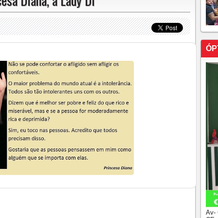
esa Diana, a Lady Di
ÓP
Av-