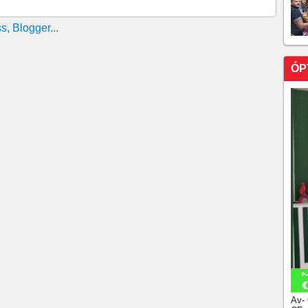
ÓP
Av-