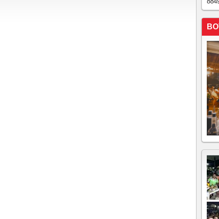
884
BO