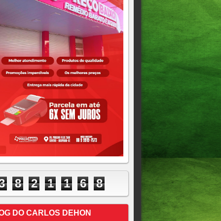
3
8
2
1
1
6
8
OG DO CARLOS DEHON