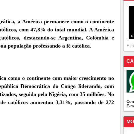
gráfica, a América permanece como o continente
tólicos, com 47,8% do total mundial. A América
atólicos, destacando-se Argentina, Colômbia e
a população professando a fé católica.
E-m
CA
ica como o continente com maior crescimento no
epública Democrática do Congo liderando, com
tizados, seguida pela Nigéria, com 35 milhões. No
Con
 de católicos aumentou 3,31%, passando de 272
E-m
MO