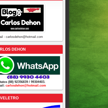
ail - carlosdehon@hotmail.com
RLOS DEHON
tatos (88) 92356839 / 99304403.
ail:
carlosdehon@hotmail.com
VELETRO