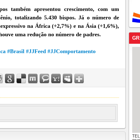
spos também apresentou crescimento, com um
nio, totalizando 5.430 bispos. Já o número de
 expressivo na África (+2,7%) e na Ásia (+1,6%),
houve uma redução no número de padres.
GR
ica
#Brasil
#JJFeed
#JJComportamento
TEL