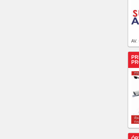
AV.
PR
PR
ÓP