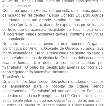
49Km da Capital). Uma jovem de apenas anos, morreu no
local do desastre.
Conforme apurou a Polícia, era por volta de 2 horas, quando
os moradores residentes na Rua Cônego Eduardo Araripe
acordaram com um grande barulho na rua. Um veículo
modelo Corolla tinha acabado de capotar nas proximidades
do trevo que dá acesso à localidade de Tucum, local onde
já ocorreram vários acidentes graves, confirme denúncias
da população.
No carro estava uma jovem e dois homens. A garota,
identificada por Antônia Graciele de Oliveira, 26 anos, teve
morte instantânea. Ela foi arremessada de dentro do carro e
caiu a vários metros de distância. Os outros dois ocupantes
ficaram feridos. Um deles é conhecido apenas por
“Garrafinha”. O outro foi identificado apenas por Ronaldo,
dono e guiador do automóvel sinistrado.
Transferência
Os dois feridos foram socorridos pelos moradores e levados
de ambulância para o hospital da cidade, sendo
posteriormente, “Garrafinha” foi transferido para Fortaleza,
onde deu entrada na Emergência do IJF-Centro. No local do
acidente ele informou que não estava “sentindo as pernas”.
O corpo da garota foi encaminhado à Coordenadoria de