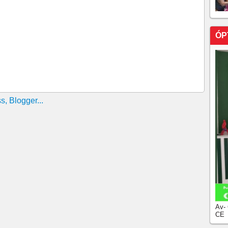
, 25 de junho de 2026. 07h26
, 24 de junho de 2026! 07h18
 23 de junho de 2026!!!!09h32
ÓP
ra, 22 de junho de 2026, 07h37
 19 de junho, 09h22
, 18 de junho, 07h56
, 17 de junho, 07h35
Av-
CE