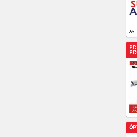
AV.
PR
PR
ÓP