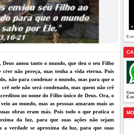
E-m
CA
o, Deus amou tanto o mundo, que deu o seu Filho
e crer não pereça, mas tenha a vida eterna. Pois
ndo, não para condenar o mundo, mas para que o
 crê nele não será condenado, mas quem não crê
Con
acreditou no nome do Filho único de Deus. Ora, o
E-m
uz veio ao mundo, mas as pessoas amaram mais as
 suas obras eram más. Pois todo o que pratica o
MO
oxima da luz, para que suas ações não sejam
a a verdade se aproxima da luz, para que suas