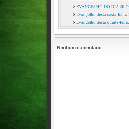
EVANGELHO DO DIA 20 DE
Evangelho desta sexta-feira,
Evangelho desta quinta-feira
Evangelho desta quarta-feira
Terça-feira da 15ª semana 
Evangelho desta segunda- fei
Nenhum comentário:
EVANGELHO DESTA SEXTA-
Quinta-feira da 14ª semana
Evangelho desta quarta-feira
Evangelho desta terça-feira,
EVANGELHO DESTA SEGUN
Domingo - 05 de Julho de 2
07h38
EVANGELHO DESTA SEXTA-
Quinta-feira da 13ª semana
Evangelho desta terça-feira,