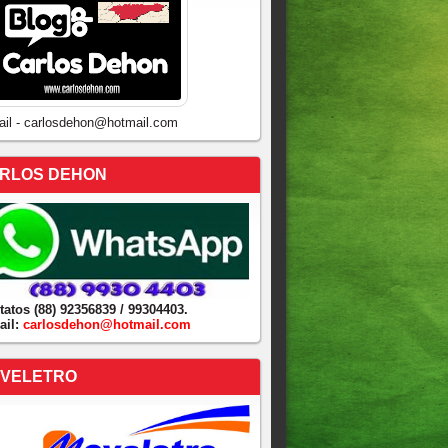
ail - carlosdehon@hotmail.com
RLOS DEHON
tatos (88) 92356839 / 99304403.
ail:
carlosdehon@hotmail.com
VELETRO