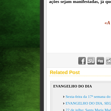
ações sejam manifestadas, já qu
«A
Related Post
EVANGELHO DO DIA
Sexta-feira da 17ª semana
EVANGELHO DO DIA, SEGU
22 de julho: Santa Maria Mad