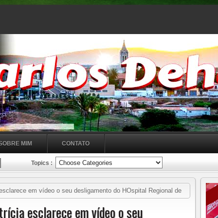
SOBRE MIM
CONTATO
Topics :
sclarece em vídeo o seu desligamento do HOspital Regional de
olítica vem a tona e deve processar a direção do hospital.
rícia esclarece em vídeo o seu