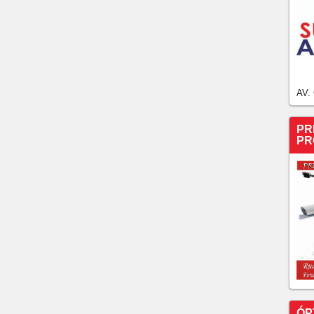
AV.
PR
PR
ÓP