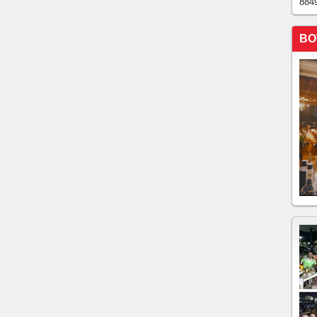
884
BO