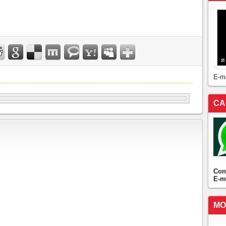
E-m
CA
Con
E-m
MO