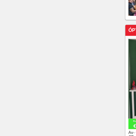
ÓP
Av-