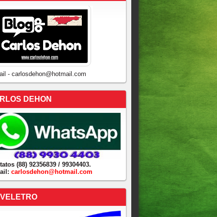
ail - carlosdehon@hotmail.com
RLOS DEHON
tatos (88) 92356839 / 99304403.
ail:
carlosdehon@hotmail.com
VELETRO