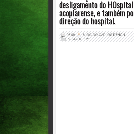
desligamento do HOspital 
acopiarense, e também pol
direção do hospital.
05:09
BLOG DO CARLOS DEHON
POSTADO EM: