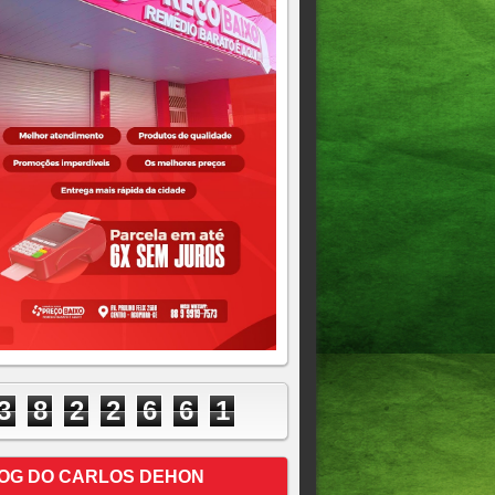
3
8
2
2
6
6
2
OG DO CARLOS DEHON