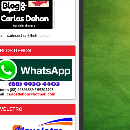
ail - carlosdehon@hotmail.com
RLOS DEHON
tatos (88) 92356839 / 99304403.
ail:
carlosdehon@hotmail.com
VELETRO