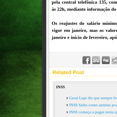
pela central telefônica 135, c
às 22h, mediante informação do
Os reajustes do salário míni
vigor em janeiro, mas os valor
janeiro e início de fevereiro, 
Related Post
INSS
Geral Lupi diz que sempre fo
INSS Saiba como autistas pod
INSS começa a pagar nesta q