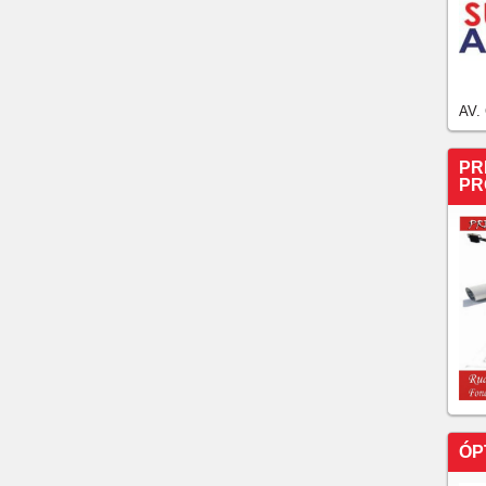
AV.
PR
PR
ÓP