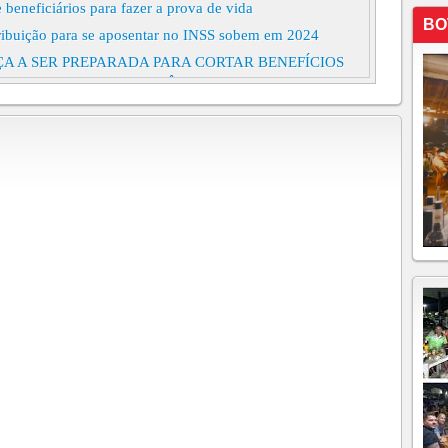
beneficiários para fazer a prova de vida
BO
tribuição para se aposentar no INSS sobem em 2024
A A SER PREPARADA PARA CORTAR BENEFÍCIOS
R DESPESAS DA PREVIDÊNCIA SOCIAL
 até R$ 4.500 de bônus para servidores Governo prepara
ular funcionários a produzir mais; saiba como funciona
a toda do INSS no STF é marcado para quarta-feira, 23
ício do INSS se não agendarem perícia hoje
biometria facial nesta quinta-feira
uzir no Imposto de Renda gasto de doméstica com
o de 178 mil beneficiários. Veja quem está na lista
s-doença no Ceará.
lhões ao INSS e são prejudicados com bloqueio de