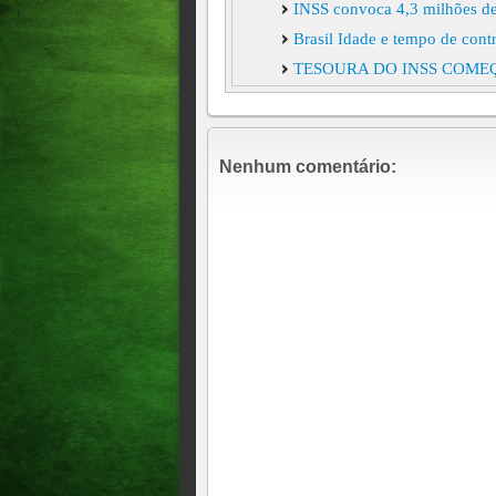
INSS convoca 4,3 milhões de 
Brasil Idade e tempo de con
TESOURA DO INSS COMEÇ
IRREGULARES E DIMINUI
INSS: ministério pode pagar
Medida Provisória para estim
Nenhum comentário:
Julgamento da revisão da vid
85 mil poderão perder benef
INSS inicia projeto-piloto de 
Contribuinte não poderá ded
Previdência
INSS pode suspender pagament
INSS cancela 1,4 mil auxílio
Municípios devem R$ 99,6 bi
parcelas do FPM