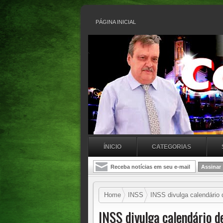
PÁGINA INICIAL
ÍNICIO
CATEGORIAS
Home
INSS
INSS divulga calendário
INSS divulga calendário 