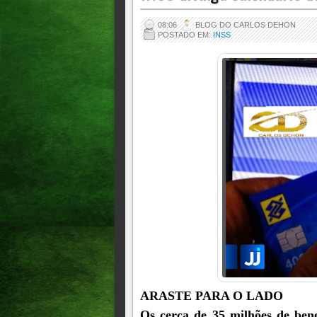
08:06
BLOG DO CARLOS DEHON
POSTADO EM:
INSS
ARASTE PARA O LADO
Os cerca de 35 milhões de bene