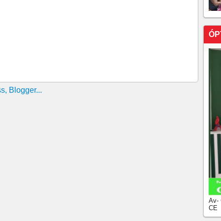
ÓP
Av-
CE