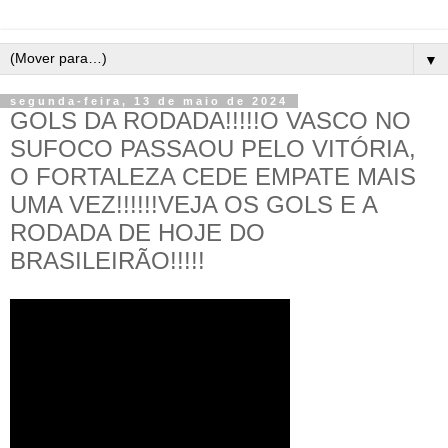
▼
segunda-feira, 13 de maio de 2024
GOLS DA RODADA!!!!!O VASCO NO
SUFOCO PASSAOU PELO VITÓRIA,
O FORTALEZA CEDE EMPATE MAIS
UMA VEZ!!!!!!VEJA OS GOLS E A
RODADA DE HOJE DO
BRASILEIRÃO!!!!!