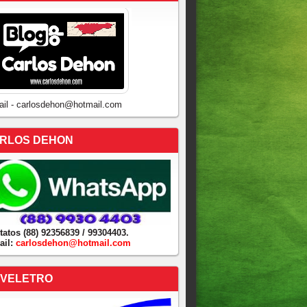
ail - carlosdehon@hotmail.com
RLOS DEHON
tatos (88) 92356839 / 99304403.
ail:
carlosdehon@hotmail.com
VELETRO