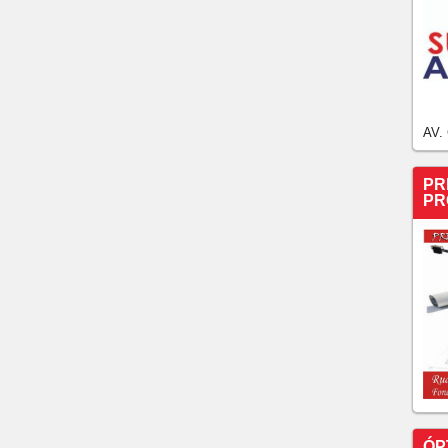
AV.
PR
PR
ÓP