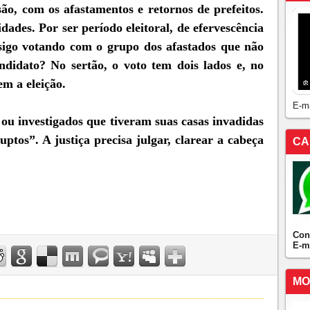
ão, com os afastamentos e retornos de prefeitos.
dades. Por ser período eleitoral, de efervescência
o: sigo votando com o grupo dos afastados que não
didato? No sertão, o voto tem dois lados e, no
em a eleição.
E-m
s ou investigados que tiveram suas casas invadidas
ptos”. A justiça precisa julgar, clarear a cabeça
CA
Con
E-m
MO