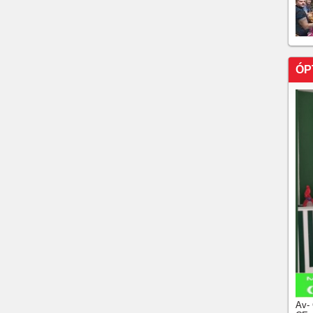
ÓP
Av-