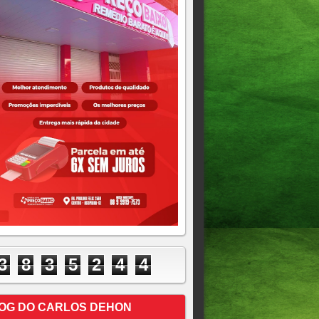
3
8
3
5
2
4
4
OG DO CARLOS DEHON