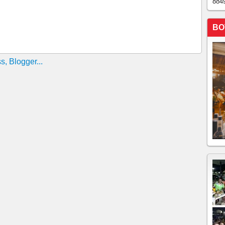
884
BO