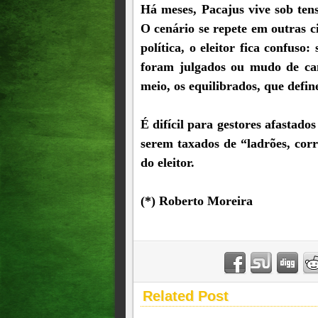
Há meses, Pacajus vive sob tens
O cenário se repete em outras ci
política, o eleitor fica confus
foram julgados ou mudo de can
meio, os equilibrados, que defin
É difícil para gestores afastado
serem taxados de “ladrões, corru
do eleitor.
(*) Roberto Moreira
Related Post