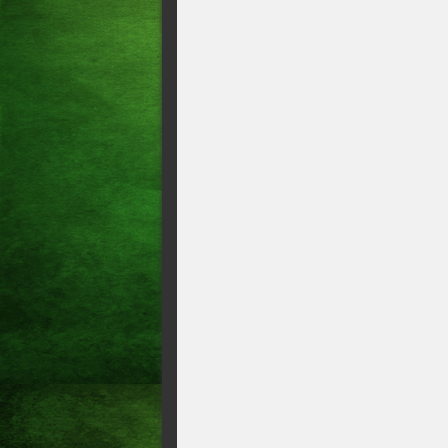
Brasileira
Tite convoca Vinicius Jr. par
Com Dani Alves e Gabigol, Ti
Eliminatórias
A CAÓTICA SELEÇÃO DE E
Brasil utilizará uniforme alt
Tite convoca Seleção Brasile
ЖÁ ЭСТАМОС ЛÁ (JÁ ES
Cavani chega ao Uruguai, ana