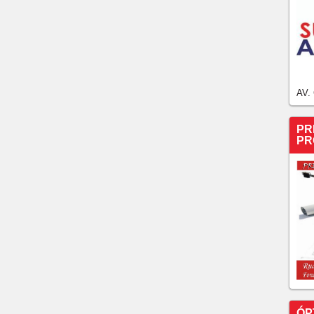
AV.
PR
PR
ÓP