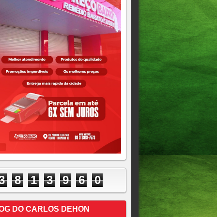
3
8
1
3
9
6
0
OG DO CARLOS DEHON