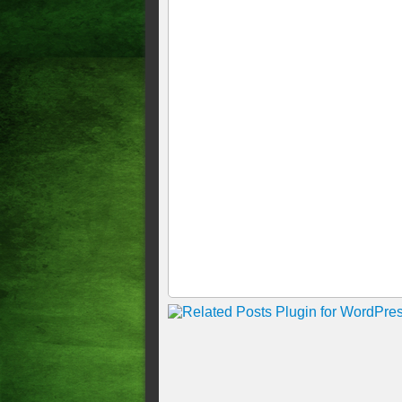
Eliminatórias Treinador não
aproveitar período na Granja 
4, e visita a Bolívia, dia 9 d
Esportes Cheio de desfalques,
Com novidades, Dorival convo
Palmeiras, e Luiz Henrique,
Seleção brasileira treina e 
Eliminatórias: Brasil perde 
seleção na 6ª posição da cla
De técnico novo, seleção est
Belém, às 21h45, terá transm
Jorge Jesus e Abel Ferreira 
Cotados na Seleção, Jesus e 
indica "sim" em caso de conv
COPA DO MUNDO Titulares da
grupos da Copa Jogadores só 
final
Divulgada a camisa que a Sel
detalhes na manga e na gol