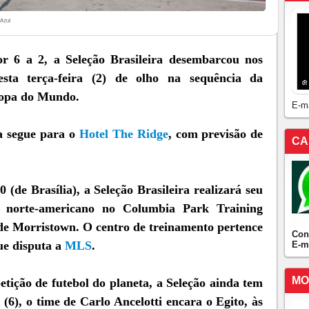
r 6 a 2, a Seleção Brasileira desembarcou nos
ta terça-feira (2) de olho na sequência da
Copa do Mundo.
E-m
a segue para o
Hotel The Ridge
, com previsão de
CA
0 (de Brasília), a Seleção Brasileira realizará seu
o norte-americano no Columbia Park Training
 de Morristown. O centro de treinamento pertence
Con
ue disputa a
MLS
.
E-m
MO
tição de futebol do planeta, a Seleção ainda tem
(6), o time de Carlo Ancelotti encara o Egito, às