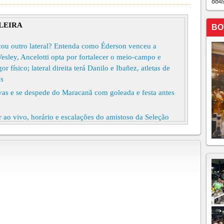
884
LEIRA
BO
cou outro lateral? Entenda como Éderson venceu a
sley, Ancelotti opta por fortalecer o meio-campo e
 físico; lateral direita terá Danilo e Ibañez, atletas de
as
vas e se despede do Maracanã com goleada e festa antes
r ao vivo, horário e escalações do amistoso da Seleção
ara a Copa, e CBF assume com atenção situação de
ntrolado, com ou sem Neymar”, diz Ancelotti
ir ao vivo, horário e escalações do amistoso da Seleção,
h44
convocados após vitória no Brasileirão, atualização,
 projeta observações e convoca Seleção para fim das