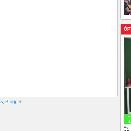
 levará nomes conhecidos, como Vini e Rodrygo, e quer
para ver de perto caras novas. Brasil recebe o Chile, dia
e setembro, atualização as 13h18
 Brasil visita Argentina pelas Eliminatórias
ÓP
ca seleção brasileira para Eliminatórias Estevão, do
 do Botafogo, ganham 1ª chance
embarca para o Texas, onde joga no sábado
de 1 a 0 para Argentina no Maracanã Revés deixa a
ssificação da competição
reia nas Eliminatórias para a Copa de 2026 Partida em
issão da Rádio Nacional
estão de prontidão caso sejam procurados pela CBF
Abel têm comportamento diferentes. Estafe do Mister
ite
 Seleção, Neymar e Danilo estão fora da fase de
vão poder jogar, caso o Brasil avance para as oitavas de
eção Brasileira utilizará na Copa do Mundo de 2022;
Av-
a chamam atenção CBF divulga nova camisa da Seleção