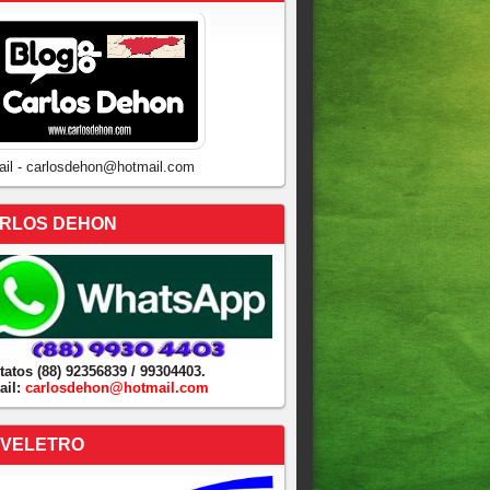
ail - carlosdehon@hotmail.com
RLOS DEHON
tatos (88) 92356839 / 99304403.
ail:
carlosdehon@hotmail.com
VELETRO