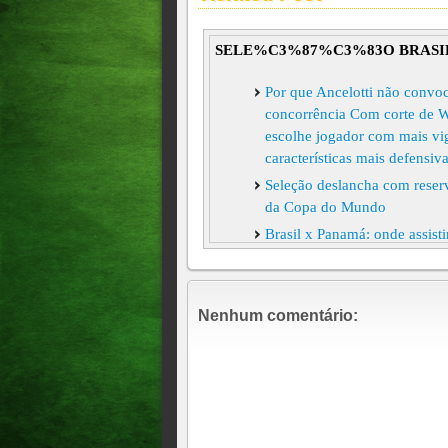
SELE%C3%87%C3%83O BRASI
Por que Ancelotti não convo
concorrência Com corte de We
escolhe jogador com mais vigor
características mais defensiv
Seleção deslancha com reser
da Copa do Mundo
Brasil x Panamá: onde assisti
Seleção dá pontapé inicial p
Neymar
“O ambiente externo está co
Nenhum comentário:
Brasil x Senegal: onde assist
sábado, 15 de novembro, 08
Dois jogadores do Vasco são 
10h45
Com vaga na Copa, Ancelotti