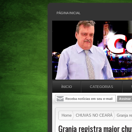
PÁGINA INICIAL
ÍNICIO
CATEGORIAS
Home
CHUVAS NO CEARÁ
Granja re
Granja registra maior chu