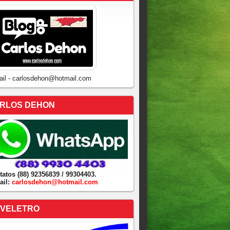
ail - carlosdehon@hotmail.com
RLOS DEHON
tatos (88) 92356839 / 99304403.
ail:
carlosdehon@hotmail.com
VELETRO