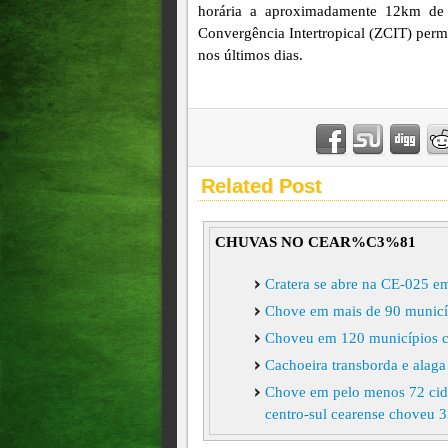
horária a aproximadamente 12km de 
Convergência Intertropical (ZCIT) perm
nos últimos dias.
Related Post
CHUVAS NO CEAR%C3%81
Cratera se abre na CE-025 em
Chove em mais de 90 municí
Choveu em 120 municípios ce
Cachoeira transborda e alaga
Chove em pelo menos 72 cid
centro-sul cearense choveu
Aurora no Cariri registrou 