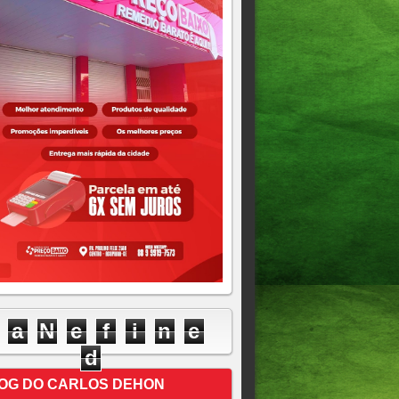
a
N
e
f
i
n
e
d
OG DO CARLOS DEHON