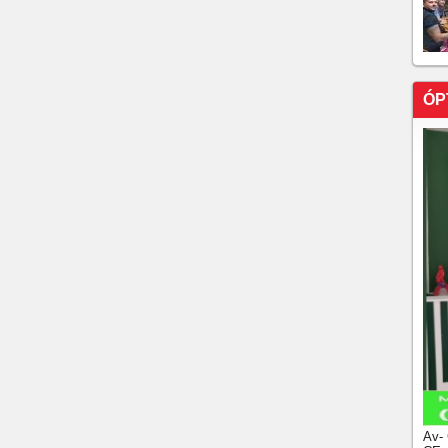
ÓP
Av-