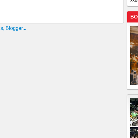
884
ado foi de 184,8 milímetros.
voca inundações e alagamento em Farias Brito
BO
PELAS ÁGUAS EM RUSSAS NO CEARÁ!!!!!
ril tem poucas chuvas no Ceará
S ESTÃO DESALOJADOS COM AS FORTES CHUVAS
!!!!
ilímetros; veja ranking das maiores precipitações A
ia ocorreu no município do Crato, na Região do Cariri em
parece Tauá em 2021, Caucaia duas vezes em 2015 e
 em Sussuarana, em Iguatu. Destruída pelas águas do
 casas, deixa três mortos e quatro feridos em Aratuba-
te noite chuvosa em Mauriti-CE