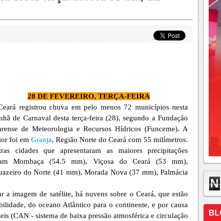
28 DE FEVEREIRO, TERÇA-FEIRA
Ceará registrou chuva em pelo menos 72 municípios nesta
hã de Carnaval desta terça-feira (28), segundo a Fundação
arense de Meteorologia e Recursos Hídricos (Funceme). A
or foi em
Granja
, Região Norte do Ceará com 55 milímetros.
tras cidades que apresentaram as maiores precipitações
ram Mombaça (54.5 mm), Viçosa do Ceará (53 mm),
uazeiro do Norte (41 mm), Morada Nova (37 mm), Palmácia
N
 a imagem de satélite, há nuvens sobre o Ceará, que estão
bilidade, do oceano Atlântico para o continente, e por causa
BL
is (CAN - sistema de baixa pressão atmosférica e circulação