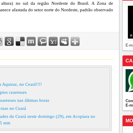
altura) no sul da região Nordeste do Brasil. A Zona de
anece afastada do setor norte do Nordeste, padrão observado
E-m
CA
 Aquiraz, no Ceará!!!!
pios cearenses
arenses nas últimas horas
Con
E-m
 ruas no Ceará
ades do Ceará neste domingo (29), em Acopiara no
MO
 35 mm
a maior chuva do final de semana!!!!90 mm, Em Acopiara