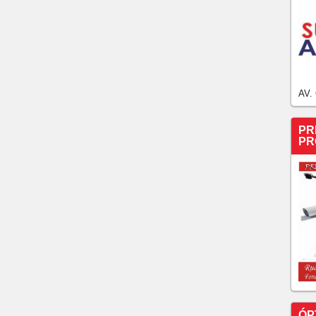
AV.
PR
PR
ÓP