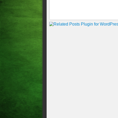
de 188 milímetros e o observ
Rompimento de barragem pro
CASAS FICAM COBERTAS 
Primeira segunda-feira de ab
QUASE 3 MIL CEARENSE
QUE ATINGIRAM O ESTADO
Ceará já teve chuva de 290 m
maior precipitação da histór
fevereiro de 2004. Depois a
Icapuí no ano de 2018.
Passagem da Transnordestina
Rio Trussu.
Deslizamento de terra derruba
CE
Raio mata 14 garrotes duran