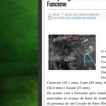
Funceme
05:38
BLOG DO CARLOS DEHON
POSTADO EM:
CHUVAS NO CEARÁ
O 
man
Ce
mai
Ou
fo
Camocim (50.1 mm), Crato (49 mm), J
(36.6 mm) e Assaré (35 mm).
De acordo com a Funceme após estudar
associadas ao avanço de áreas de insta
da presença de um Cavado de Altos Níve