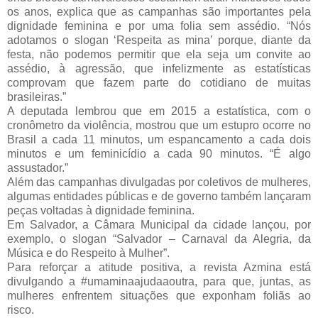
os anos, explica que as campanhas são importantes pela
dignidade feminina e por uma folia sem assédio. “Nós
adotamos o slogan ‘Respeita as mina’ porque, diante da
festa, não podemos permitir que ela seja um convite ao
assédio, à agressão, que infelizmente as estatísticas
comprovam que fazem parte do cotidiano de muitas
brasileiras.”
A deputada lembrou que em 2015 a estatística, com o
cronômetro da violência, mostrou que um estupro ocorre no
Brasil a cada 11 minutos, um espancamento a cada dois
minutos e um feminicídio a cada 90 minutos. “É algo
assustador.”
Além das campanhas divulgadas por coletivos de mulheres,
algumas entidades públicas e de governo também lançaram
peças voltadas à dignidade feminina.
Em Salvador, a Câmara Municipal da cidade lançou, por
exemplo, o slogan “Salvador – Carnaval da Alegria, da
Música e do Respeito à Mulher”.
Para reforçar a atitude positiva, a revista Azmina está
divulgando a #umaminaajudaaoutra, para que, juntas, as
mulheres enfrentem situações que exponham foliãs ao
risco.