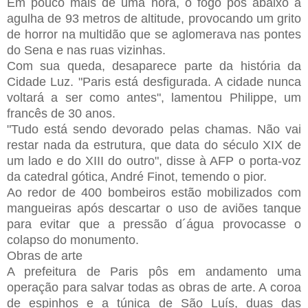
Em pouco mais de uma hora, o fogo pôs abaixo a
agulha de 93 metros de altitude, provocando um grito
de horror na multidão que se aglomerava nas pontes
do Sena e nas ruas vizinhas.
Com sua queda, desaparece parte da história da
Cidade Luz. "Paris está desfigurada. A cidade nunca
voltará a ser como antes", lamentou Philippe, um
francês de 30 anos.
"Tudo está sendo devorado pelas chamas. Não vai
restar nada da estrutura, que data do século XIX de
um lado e do XIII do outro", disse à AFP o porta-voz
da catedral gótica, André Finot, temendo o pior.
Ao redor de 400 bombeiros estão mobilizados com
mangueiras após descartar o uso de aviões tanque
para evitar que a pressão d´água provocasse o
colapso do monumento.
Obras de arte
A prefeitura de Paris pôs em andamento uma
operação para salvar todas as obras de arte. A coroa
de espinhos e a túnica de São Luís, duas das