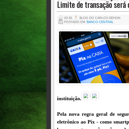
Limite de transação será
03:30
BLOG DO CARLOS DEHON
POSTADO EM:
BANCO CENTRAL
instituição.
Pela nova regra geral de segur
eletrônico ao Pix - como smart