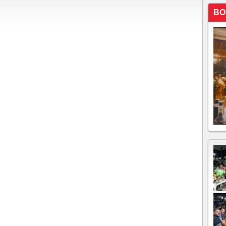
BO
cidos em bancos a serem devolvidos
decretaram volta da greve
ro esquecido em alguma conta bancária
eiro caso de vazamento de dados de chaves Pix