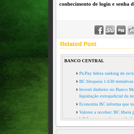
conhecimento de login e senha do
Related Post
BANCO CENTRAL
PicPay lidera ranking de rec
BC bloqueia 1.630 tentativas
Investi dinheiro no Banco Ma
liquidação extrajudicial da in
Economia BC informa que tot
Valores a receber: BC libera 
bilhões seguem 'esquecido
VAZAMENTO DE CHAVE PI
DIVULGA DADOS CADAST