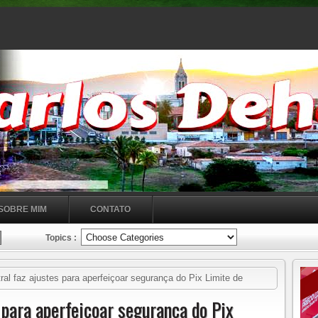
SOBRE MIM
CONTATO
Topics :
al faz ajustes para aperfeiçoar segurança do Pix Limite de
 cadastrado
 para aperfeiçoar segurança do Pix