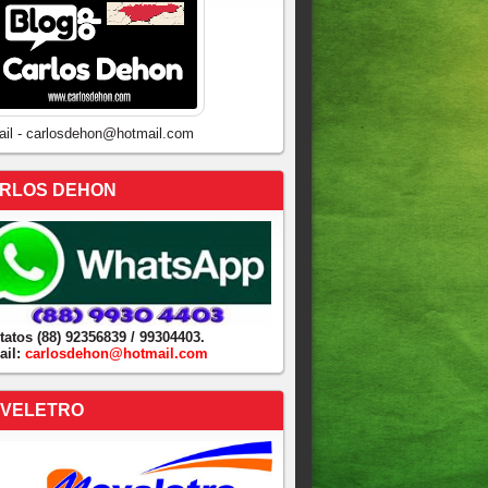
ail - carlosdehon@hotmail.com
RLOS DEHON
tatos (88) 92356839 / 99304403.
ail:
carlosdehon@hotmail.com
VELETRO