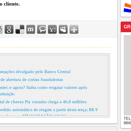
 cliente.
GR
lamações divulgado pelo Banco Central
 de abertura de contas fraudulentas
ster; e agora? Saiba como resgatar valores após
stituição
al de chaves Pix vazadas chega a 46,8 milhões
pedido automático de resgate a partir desta terça; R$ 9
s' nos bancos, ATUALIZAÇÃO 13h26
TEL
884
X /////NOVO VAZAMENTO DE CHAVES PIX
RAIS DE 22 MIL USUÁRIOS