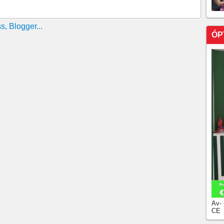
ÓP
Av-
CE