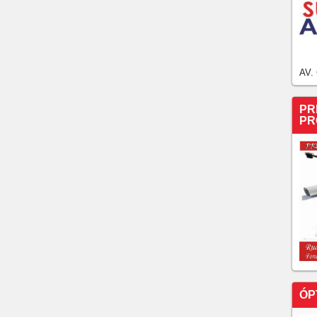
AV.
PR
PR
ÓP