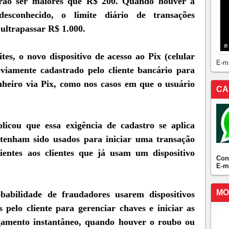
erão ser maiores que R$ 200. Quando houver a
sconhecido, o limite diário de transações
 ultrapassar R$ 1.000.
tes, o novo dispositivo de acesso ao Pix (celular
E-m
viamente cadastrado pelo cliente bancário para
inheiro via Pix, como nos casos em que o usuário
CA
icou que essa exigência de cadastro se aplica
tenham sido usados para iniciar uma transação
ientes aos clientes que já usam um dispositivo
Con
E-m
MO
babilidade de fraudadores usarem dispositivos
s pelo cliente para gerenciar chaves e iniciar as
gamento instantâneo, quando houver o roubo ou