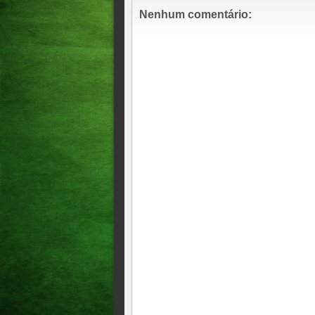
Nenhum comentário:
BC tem R$ 4,6 bilhões esque
Servidores do Banco Central 
Saiba se você possui dinhei
Banco Central confirma prim