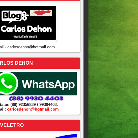
ail - carlosdehon@hotmail.com
RLOS DEHON
tatos (88) 92356839 / 99304403.
ail:
carlosdehon@hotmail.com
VELETRO