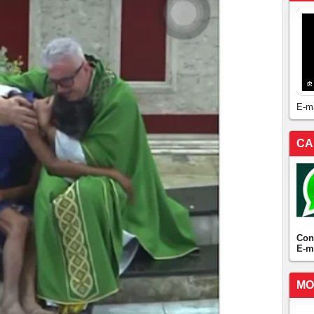
E-m
CA
Con
E-m
MO