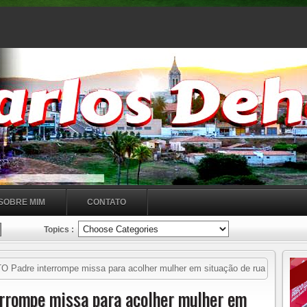
SOBRE MIM
CONTATO
Topics :
adre interrompe missa para acolher mulher em situação de rua
 09H24
rompe missa para acolher mulher em