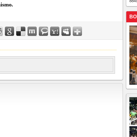
884
nismo.
BO