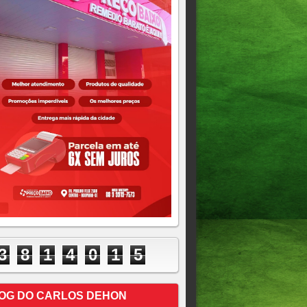
3
8
1
4
0
1
5
OG DO CARLOS DEHON