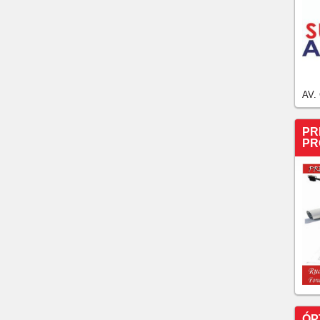
AV.
PR
PR
ÓP