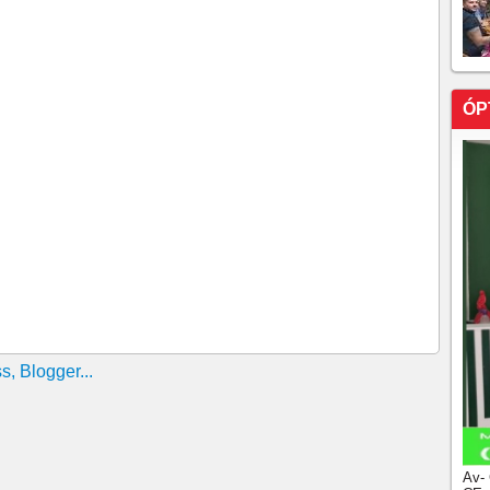
ÓP
Av-