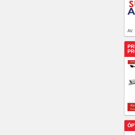
AV.
PR
PR
ÓP