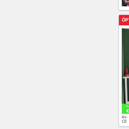
ÓP
Av-
CE