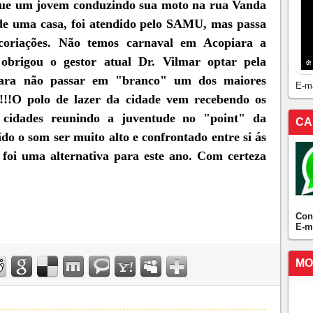
que um jovem conduzindo sua moto na rua Vanda
de uma casa, foi atendido pelo SAMU, mas passa
oriações. Não temos carnaval em Acopiara a
 obrigou o gestor atual Dr. Vilmar optar pela
ara não passar em "branco" um dos maiores
E-m
!!!!O polo de lazer da cidade vem recebendo os
 cidades reunindo a juventude no "point" da
CA
do o som ser muito alto e confrontado entre si ás
foi uma alternativa para este ano. Com certeza
Con
E-m
MO