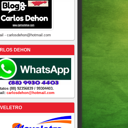
ail - carlosdehon@hotmail.com
RLOS DEHON
tatos (88) 92356839 / 99304403.
ail:
carlosdehon@hotmail.com
VELETRO