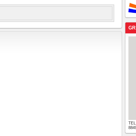
GR
TEL
884