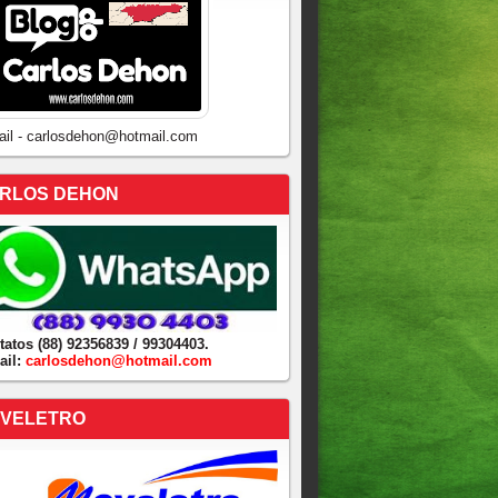
ail - carlosdehon@hotmail.com
RLOS DEHON
tatos (88) 92356839 / 99304403.
ail:
carlosdehon@hotmail.com
VELETRO