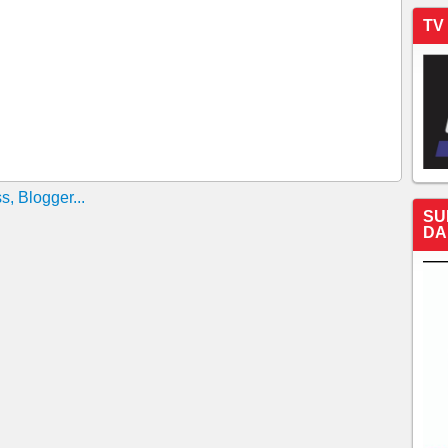
TV
SU
DA