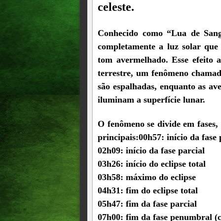
celeste.
Conhecido como “Lua de Sangu
completamente a luz solar que 
tom avermelhado. Esse efeito a
terrestre, um fenômeno chamado
são espalhadas, enquanto as av
iluminam a superfície lunar.
O fenômeno se divide em fases,
principais:00h57: início da fas
02h09: início da fase parcial
03h26: início do eclipse total
03h58: máximo do eclipse
04h31: fim do eclipse total
05h47: fim da fase parcial
07h00: fim da fase penumbral (