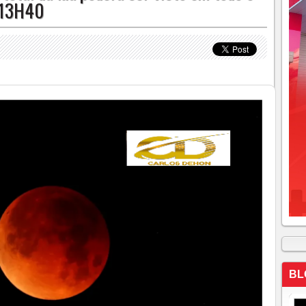
 13H40
BL