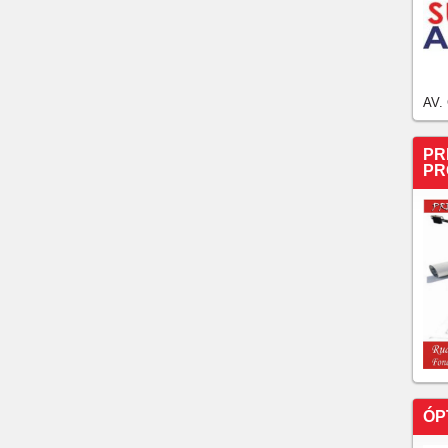
AV.
PR
PR
ÓP