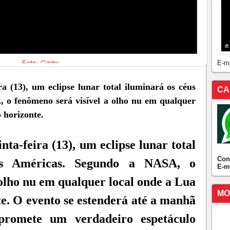
E-m
a (13), um eclipse lunar total iluminará os céus
CA
 o fenômeno será visível a olho nu em qualquer
 horizonte.
ta-feira (13), um eclipse lunar total
Con
as Américas. Segundo a NASA, o
E-m
 olho nu em qualquer local onde a Lua
MO
te. O evento se estenderá até a manhã
 promete um verdadeiro espetáculo