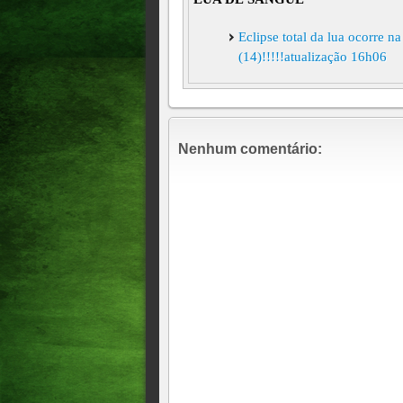
Eclipse total da lua ocorre n
(14)!!!!!atualização 16h06
Nenhum comentário: