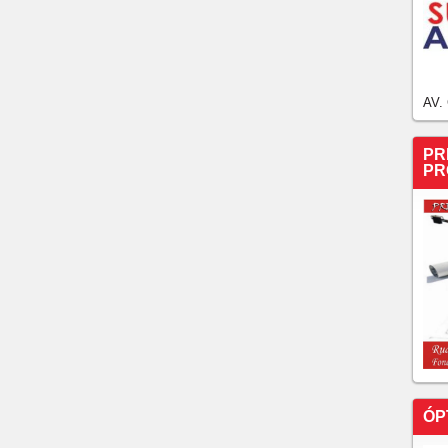
AV.
PR
PR
ÓP