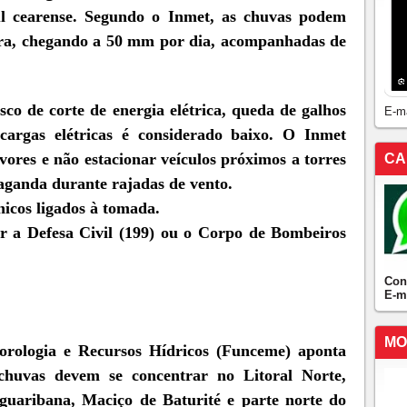
ul cearense. Segundo o Inmet, as chuvas podem
ora, chegando a 50 mm por dia, acompanhadas de
sco de corte de energia elétrica, queda de galhos
E-m
cargas elétricas é considerado baixo. O Inmet
ores e não estacionar veículos próximos a torres
CA
aganda durante rajadas de vento.
nicos ligados à tomada.
r a Defesa Civil (199) ou o Corpo de Bombeiros
Con
E-m
MO
rologia e Recursos Hídricos (Funceme) aponta
s chuvas devem se concentrar no Litoral Norte,
guaribana, Maciço de Baturité e parte norte do