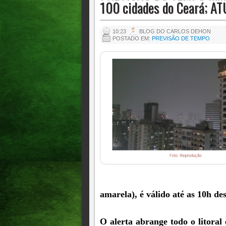
100 cidades do Ceará; A
10:23
BLOG DO CARLOS DEHON
POSTADO EM:
PREVISÃO DE TEMPO
amarela), é válido até as 10h des
O alerta abrange todo o litoral