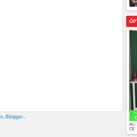
ÓP
Av-
CE