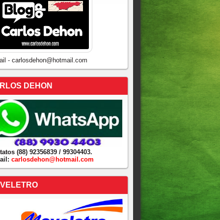
ail - carlosdehon@hotmail.com
RLOS DEHON
tatos (88) 92356839 / 99304403.
ail:
carlosdehon@hotmail.com
VELETRO