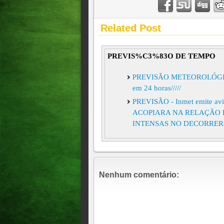
Related Post
PREVIS%C3%83O DE TEMPO
PREVISÃO METEOROLÓGICA Ch
em 24 horas/////
PREVISÃO - Inmet emite avis
ACOPIARA NA RELAÇÃO 
INTENSAS NO DECORRER
Nenhum comentário: