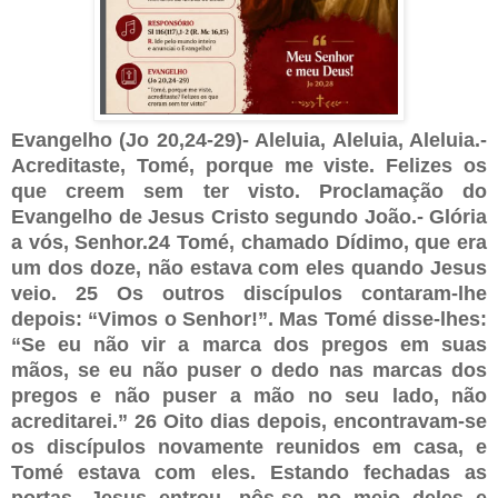
Evangelho (Jo 20,24-29)- Aleluia, Aleluia, Aleluia.-
Acreditaste, Tomé, porque me viste. Felizes os
que creem sem ter visto. Proclamação do
Evangelho de Jesus Cristo segundo João.- Glória
a vós, Senhor.24 Tomé, chamado Dídimo, que era
um dos doze, não estava com eles quando Jesus
veio. 25 Os outros discípulos contaram-lhe
depois: “Vimos o Senhor!”. Mas Tomé disse-lhes:
“Se eu não vir a marca dos pregos em suas
mãos, se eu não puser o dedo nas marcas dos
pregos e não puser a mão no seu lado, não
acreditarei.” 26 Oito dias depois, encontravam-se
os discípulos novamente reunidos em casa, e
Tomé estava com eles. Estando fechadas as
portas, Jesus entrou, pôs-se no meio deles e