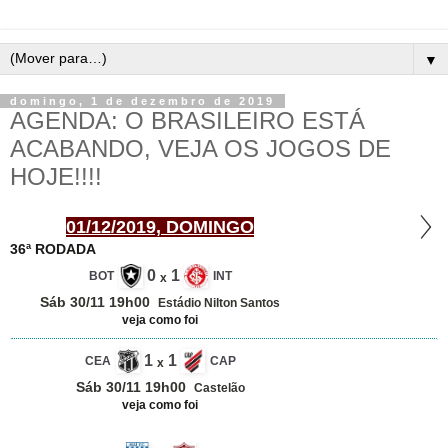
▼
domingo, 1 de dezembro de 2019
AGENDA: O BRASILEIRO ESTÁ
ACABANDO, VEJA OS JOGOS DE
HOJE!!!!
01/12/2019, DOMINGO
36ª RODADA
0
1
BOT
INT
x
Sáb 30/11 19h00
Estádio Nilton Santos
veja como foi
1
1
CEA
CAP
x
Sáb 30/11 19h00
Castelão
veja como foi