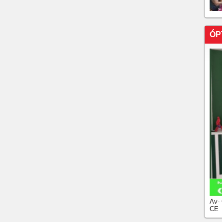
ÓP
Av-
CE