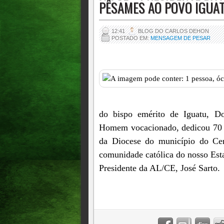
PÊSAMES AO POVO IGUATU
12:41
BLOG DO CARLOS DEHON
POSTADO EM:
MENSAGEM DE PESAR
do bispo emérito de Iguatu, 
Homem vocacionado, dedicou 70 an
da Diocese do município do Cen
comunidade católica do nosso Est
Presidente da AL/CE, José Sarto.