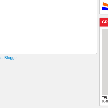
GR
TEL
884