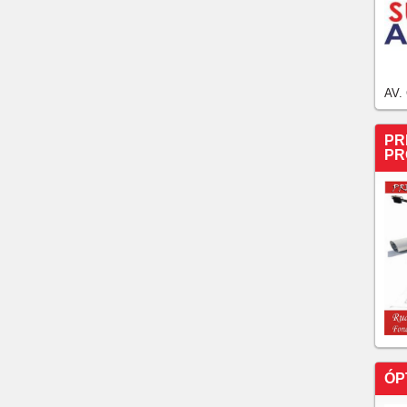
AV.
PR
PR
ÓP