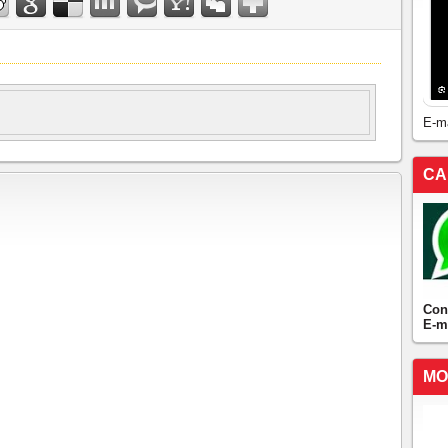
E-m
CA
Con
E-m
MO