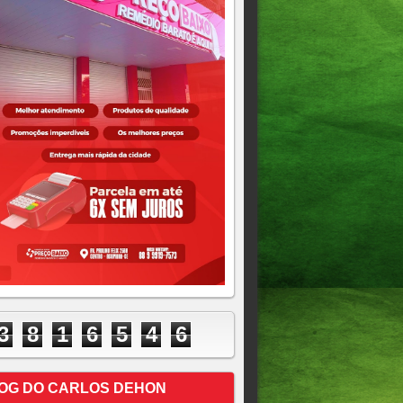
3
8
1
6
5
4
6
OG DO CARLOS DEHON