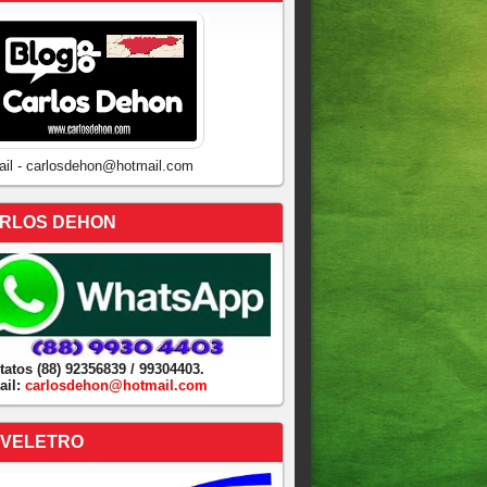
ail - carlosdehon@hotmail.com
RLOS DEHON
tatos (88) 92356839 / 99304403.
ail:
carlosdehon@hotmail.com
VELETRO