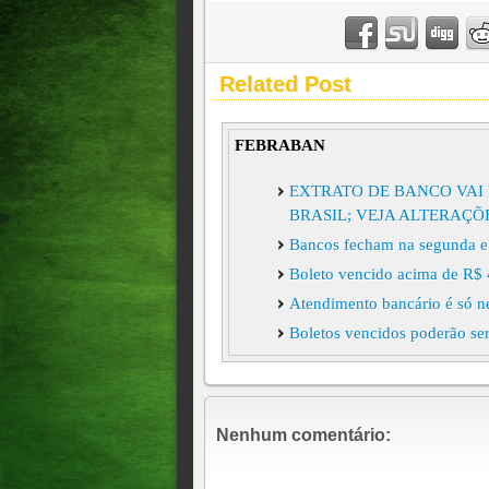
Related Post
FEBRABAN
EXTRATO DE BANCO VAI 
BRASIL; VEJA ALTERAÇÕ
Bancos fecham na segunda e t
Boleto vencido acima de R$ 
Atendimento bancário é só ne
Boletos vencidos poderão ser
Bancos passam a aceitar paga
Nenhum comentário: