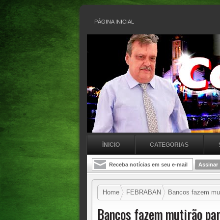
PÁGINA INICIAL
ÍNICIO
CATEGORIAS
Home
FEBRABAN
Bancos fazem muti
Bancos fazem mutirão par