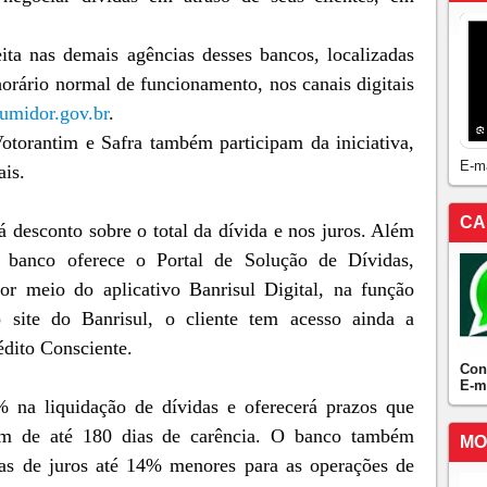
ita nas demais agências desses bancos, localizadas
horário normal de funcionamento, nos canais digitais
umidor.gov.br
.
torantim e Safra também participam da iniciativa,
E-m
ais.
CA
 desconto sobre o total da dívida e nos juros. Além
 banco oferece o Portal de Solução de Dívidas,
or meio do aplicativo Banrisul Digital, na função
site do Banrisul, o cliente tem acesso ainda a
édito Consciente.
Con
E-m
 na liquidação de dívidas e oferecerá prazos que
m de até 180 dias de carência. O banco também
MO
xas de juros até 14% menores para as operações de