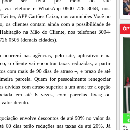
m pode ser feita por meio do site
, via telefone e WhatsApp 0800 726 8068, nos
 Twitter, APP Cartões Caixa, nos caminhões Você no
o, os clientes contam ainda com a possibilidade de
ÓP
 Habitação na Mão do Cliente, nos telefones 3004-
 726 0505 (demais cidades).
ocorrerá nas agências, pelo site, aplicativo e na
o, o cliente vai encontrar taxas reduzidas, a partir
tos com mais de 90 dias de atraso –, e prazo de até
imeira parcela. Quem for pessoalmente renegociar
s dívidas com atraso superior a um ano; ter a opção
ociada em até 6 vezes, com parcelas fixas; ou
 valor devido.
gociação envolve descontos de até 90% no valor da
até 60 dias terão reduções nas taxas de até 20%. Já
Av-