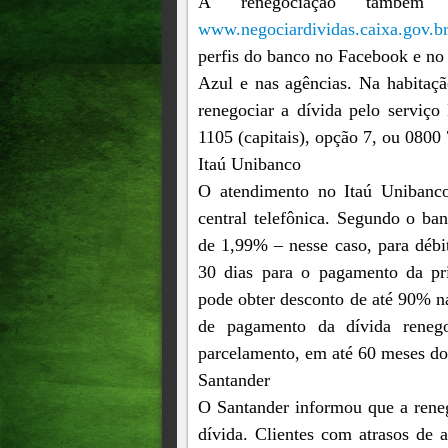
A renegociação també
www.negociardividas.caixa.gov.br
perfis do banco no Facebook e no
Azul e nas agências. Na habitaçã
renegociar a dívida pelo serviço
1105 (capitais), opção 7, ou 0800
Itaú Unibanco
O atendimento no Itaú Unibanco 
central telefônica. Segundo o banc
de 1,99% – nesse caso, para débi
30 dias para o pagamento da pr
pode obter desconto de até 90% na
de pagamento da dívida reneg
parcelamento, em até 60 meses do
Santander
O Santander informou que a rene
dívida. Clientes com atrasos de 