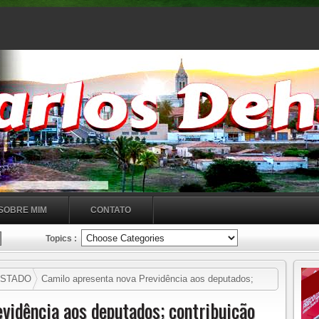
SOBRE MIM
CONTATO
Topics :
ESTADO
Camilo apresenta nova Previdência aos deputados;
s salários mínimos
vidência aos deputados; contribuição