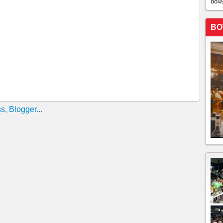
884
tabilidade", mas reforça isolamento em Fortaleza
BO
s na Capital e Interior; Estado soma quase 15 mil
ladas de EPIs adquiridos, avião deve pousar em
vam retidos em SP chegam ao Ceará
ROGA POR MAIS 15 DIAS O ISOLAMENTO SOCIAL
esta terça-feira decreto de isolamento mais rigoroso no
novo período da quarentena no Ceará
reensão de respiradores para que sejam entregues ao
taforma para combater fake news relacionadas à
ação a estudantes começa ser pago nesta quarta no