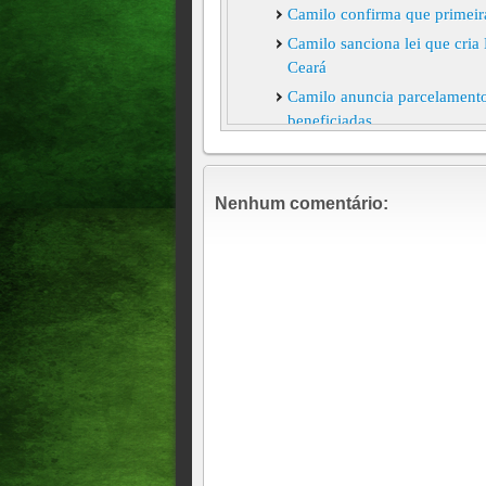
Camilo confirma que primei
Camilo sanciona lei que cria
Ceará
Camilo anuncia parcelamento
beneficiadas
Camilo anuncia que avaliará 
flexibilização, a partir de se
Nenhum comentário:
Pandemia fez grande estrago 
Camilo deve anunciar novas 
Camilo Santana lamenta em r
Decreto de isolamento será 
retomada, afirma Camilo
Ceará terá mais 280 mil test
Camilo anuncia reabertura de
Governo do Ceará inaugura d
municípios do estado
Camilo e RC vão manter isol
60 dias de isolamento, quat