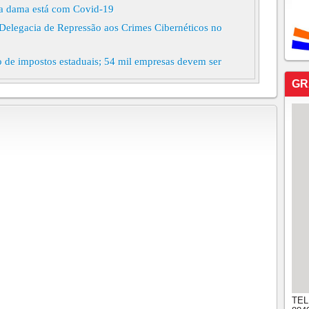
ra dama está com Covid-19
 Delegacia de Repressão aos Crimes Cibernéticos no
 de impostos estaduais; 54 mil empresas devem ser
GR
cenário no Ceará e decidir sobre isolamento social e
gunda-feira, 22
na receita do Ceará e prejuízo atinge R$ 2,4 bilhões
medidas para conter o Coronavírus no Ceará
ede social perda de Evaldo Gouveia
prorrogado mais uma vez no Ceará com previsão de
es rápidos de Covid-19 nesta semana, diz Camilo Santana
 comércio no Ceará a partir de segunda-feira
uas novas bases do Samu; serviço está em mais de 100
amento social
TEL
ro mil vidas poupadas e o pico da pandemia começando