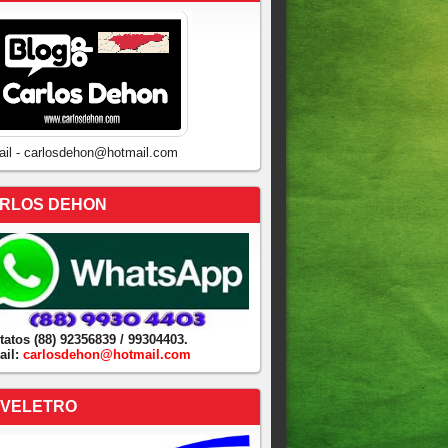
ail - carlosdehon@hotmail.com
RLOS DEHON
tatos (88) 92356839 / 99304403.
ail:
carlosdehon@hotmail.com
VELETRO