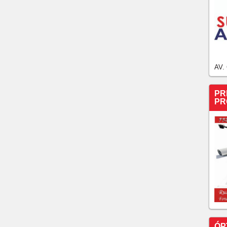
AV.
PR
PR
ÓP