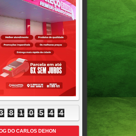
3
8
1
0
5
4
4
OG DO CARLOS DEHON