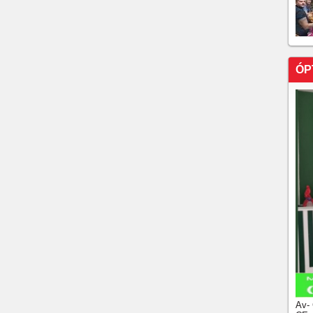
ÓP
Av-