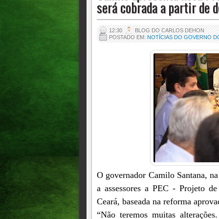
será cobrada a partir de 
12:30
BLOG DO CARLOS DEHON
POSTADO EM:
NOTÍCIAS DO GOVERNO D
O governador Camilo Santana, na 
a assessores a PEC - Projeto d
Ceará, baseada na reforma aprova
“Não teremos muitas alterações