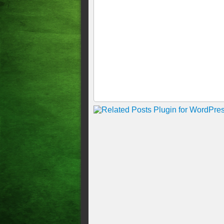
no Ceará
Camilo cita "tendência de es
Novas 200 UTIs serão montada
pacientes recuperados
Com 200 respiradores e tone
Fortaleza domingo (17)
Vinte respiradores que esta
DECRETO > CAMILO PROR
Camilo Santana anuncia para 
Ceará
Camilo Santana define hoje 
Justiça determina busca e ap
Ceará
Governo do Estado lança pla
pandemia
Pagamento de auxílio aliment
Ceará