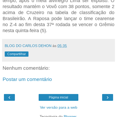
tempo, após o meia alvinegro Lima ser expulso. O
resultado mantém o Vovô com 38 pontos, somente 2
acima de Cruzeiro na tabela de classificação do
Brasileirão. A Raposa pode lançar o time cearense
no Z-4 ao fim desta 37ª rodada se vencer o Grêmio
nesta quinta-feira (5)
.
BLOG DO CARLOS DEHON
às
05:35
Compartilhar
Nenhum comentário:
Postar um comentário
‹
›
Página inicial
Ver versão para a web
Tecnologia do
Blogger
.