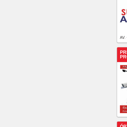
AV.
PR
PR
ÓP