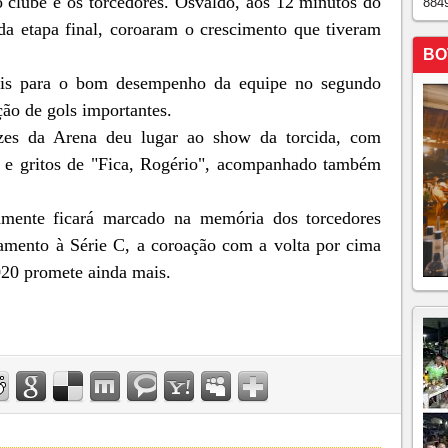
 clube e os torcedores. Osvaldo, aos 12 minutos do
884
da etapa final, coroaram o crescimento que tiveram
BO
ais para o bom desempenho da equipe no segundo
ão de gols importantes.
uzes da Arena deu lugar ao show da torcida, com
o e gritos de "Fica, Rogério", acompanhado também
mente ficará marcado na memória dos torcedores
amento à Série C, a coroação com a volta por cima
2020 promete ainda mais.