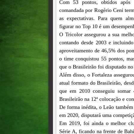
Com 53 pontos, obtidos após 1
comandada por Rogério Ceni termi
as expectativas. Para quem alm
figurar no Top 10 é um desempenh
O Tricolor assegurou a sua melho
contando desde 2003 e incluind
aproveitamento de 46,5% dos pon
o time conquistou 55 pontos, ma
que o Brasileirão foi disputado no
Além disso, o Fortaleza assegur
atual formato do Brasileirão, des
que em 2010 conseguiu somar 4
Brasileirão na 12ª colocação e co
De forma inédita, o Leão também 
em 2020, disputará uma competiçã
Em 2019, foi ainda o melhor clu
Série A, ficando na frente de Bah