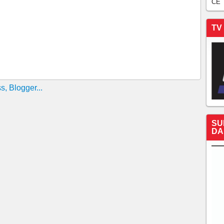
CE
TV
SU
DA