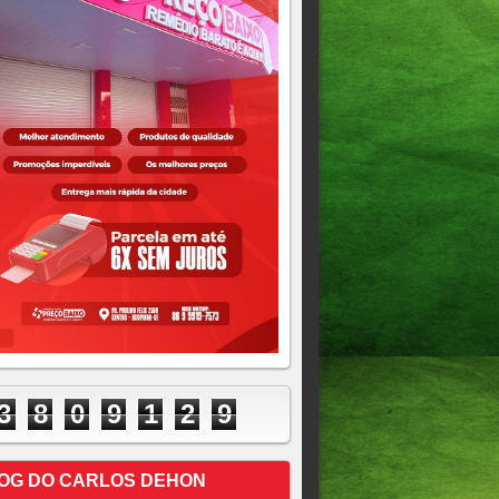
3
8
0
9
1
2
9
OG DO CARLOS DEHON