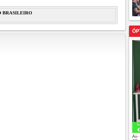
 BRASILEIRO
ÓP
Av-