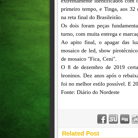
extremamente identificados com o
primeiro tempo, e Tinga, aos 32 
na reta final do Brasileirão.
Os dois foram peças fundament
turno, com muita entrega e marcaç
Ao apito final, o apagar das l
mosaico de led, show pirotécnic
de mosaico "Fica, Ceni".
O 8 de dezembro de 2019 certa
leoninos. Dez anos após o rebaix
foi no melhor estilo possível. E 
Fonte: Diário do Nordeste
Related Post