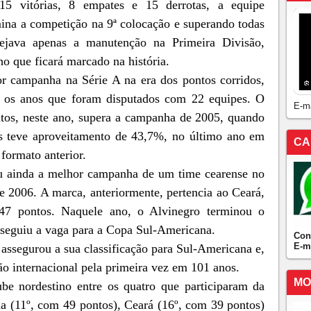
5 vitórias, 8 empates e 15 derrotas, a equipe
na a competição na 9ª colocação e superando todas
ejava apenas a manutenção na Primeira Divisão,
o que ficará marcado na história.
r campanha na Série A na era dos pontos corridos,
o os anos que foram disputados com 22 equipes. O
E-m
tos, neste ano, supera a campanha de 2005, quando
s teve aproveitamento de 43,7%, no último ano em
CA
 formato anterior.
ou ainda a melhor campanha de um time cearense no
de 2006. A marca, anteriormente, pertencia ao Ceará,
7 pontos. Naquele ano, o Alvinegro terminou o
nseguiu a vaga para a Copa Sul-Americana.
Con
E-m
assegurou a sua classificação para Sul-Americana e,
o internacional pela primeira vez em 101 anos.
MO
be nordestino entre os quatro que participaram da
ia (11º, com 49 pontos), Ceará (16º, com 39 pontos)