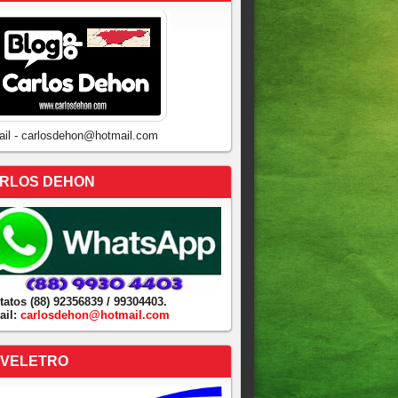
ail - carlosdehon@hotmail.com
RLOS DEHON
tatos (88) 92356839 / 99304403.
ail:
carlosdehon@hotmail.com
VELETRO