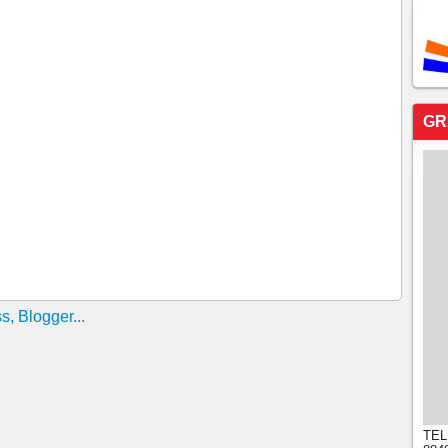
O, SÁBADO
NDE CANDIDATURA DE LUIZIANNE LINS COMO
ELMANO! MINISTRO JOSÉ GUIMARÃES ESTÁ
À TARDE, EM FORTALEZA, PARA REUNIÃO COM
 CAMILO.
GR
rra judicial, vista como aventura e aberração jurídica
ção União Progressita leva ao mesmo tempo a uma
 PT do governador Elmano que queria participar como
óximo dia 9 de agosto, o primeiro debate entre os
rá para as Eleições 2026. O encontro será transmitido
a TV Band Ceará, marcando oficialmente o início da
ra no Estado.
ntário em suas redes sociais sobre a afirmação de Ciro
o Moses estava articulando vereadores para de
refeito Ivo Gomes.
IDÃO RECEBEU CIRO ONTEM NO MARINA EM
TEL
DO O CID" DIZ IVO AO AFIRMAR QUE QUE O