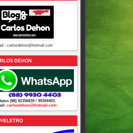
ail - carlosdehon@hotmail.com
RLOS DEHON
tatos (88) 92356839 / 99304403.
ail:
carlosdehon@hotmail.com
VELETRO