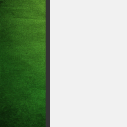
SENADOR É MANIPULAD
LUCIO COORDENADOR E I
LÍDER MAIOR DOS FERR
ROBERTO CLÁUDIO É HO
GOMES, E DEFENDE UNI
GISELE BEZERRA DESTA
DURANTE CONVENÇÃO E
CIRO GOMES DISCURSA N
PARK DEFENDE UNIÃO E
CIRO GOMES CRITICA M
IVO GOMES E COBRA CO
UNIÃO BRASIL E PP TEN
FEDERAÇÃO A CIRO
Prefeito de Barroquinha, Ja
EUNÍCIO DIZ ESTAR “TR
AO SENADO
CIRO GOMES CITA BEBET
EX-VEREADORA GIOVANNA