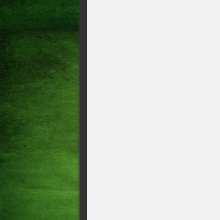
CANDIDATOS EM ACOPI
LUIZIANNE LINS SE OPE
DEPOIS DE EUNÍCIO OLI
POLÍTICAS PARA TRATA
SER CANDIDATO AO SE
PASSARÁ POR UM PROCED
PRESIDENTE ESTADUAL 
HAVER DIVISÃO NO PART
GOMES PARA DERROTAR 