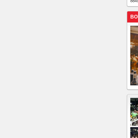
884
O POR CAMILO
VO NA LINHA DE FRENTE! IRMÃOS SE UNEM AO
BO
EIRA GOMES NO CEARÁ
MOLOGADO COMO VICE NA CHAPA DE CIRO
ÃO DA OPOSIÇÃO EM PRONUNCIAMENTO
CA QUALIDADES DE CIRO E EMOCIONA PÚBLICO
M FORTALEZA
O MEIO DE MAIS DE 70 MIL PESSOAS NO MARINA
 MUDANÇA PARA O CEARÁ
OVIMENTAÇÃO POLÍTICA SOBRE AS CONTAS DE
ERÊNCIA DE SEU IRMÃO CID GOMES
TAM DERRUBAR NA JUSTIÇA APOIO DA
ime Veras adere a chapa de Ciro Gomes
ANQUILO” APÓS FALA DE CAMILO SOBRE DISPUTA
O DO CHORÓ E QUESTIONA SOLTURA DO FILHO
 MOREIRA RATIFICA SEU APOIO A SEUS