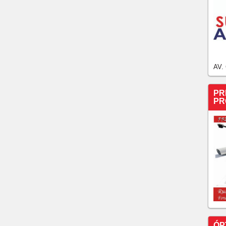
AV.
PR
PR
ÓP