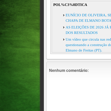
POL%C3%8DTICA
EUNÍCIO DE OLIVEIRA, 
CHAPA DE ELMANO BOTA
AS ELEIÇÕES DE 2026 
DOS RESULTADOS
Um vídeo que circula nas red
questionando a construção d
Elmano de Freitas (PT).
Camilo Chuta 3 Por Chagas 
Chagas Vieira como segundo 
três aliados de peso da sua c
Nenhum comentário:
Guerra na base de Elmano! A
amparo jurídico, senador na
reeleição, essa decisão é pa
consulta ao tribunal se essa p
AGENOR NETO É DESCAR
PARTIDO NEGOU O PEDI
O MAIS ESPERADO CONF