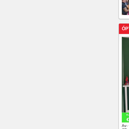
ARA
RA AMANHÃ PARA TRATAR DE UMA HÉRNIA!
VEIRA, QUE PARALISOU SUAS ATIVIDADES
MENTO DE SAÚDE, MAIS UM NOME COTADO PARA
ÓP
NADO NA CHAPA DO GOVERNADOR ELMANO
IMENTO CIRÚRGICO: LUIZIANNE LINS.
DO PL, ANDRÉ FERNANDES, GARANTE NÃO
IDO. DESTACA QUE PL FECHOU APOIO À CIRO
PT NO CEARÁ:
Av-