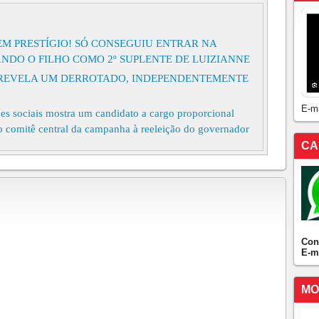
SEM PRESTÍGIO! SÓ CONSEGUIU ENTRAR NA
NDO O FILHO COMO 2º SUPLENTE DE LUIZIANNE
JÁ REVELA UM DERROTADO, INDEPENDENTEMENTE
E-m
es sociais mostra um candidato a cargo proporcional
o comitê central da campanha à reeleição do governador
CA
Vieira 🥾🥾🥾🥾 Caso se confirme mesmo o nome de
candidato ao Senado, Camilo estará deixando de lado
oligação
 solução para Camilo barrar Luizianne Lins não tem
 metade do primeiro mandato não pode ser candidato a
Con
cificada pelo TSE, em 2018 o senador Romario fez uma
E-m
ossibilidade era viável!
TADO PELO MDB A DEPUTADO FEDERAL, O
MO
DO DO PRÓPRIO AGENOR
RONTO POLÍTICO DOS ÚLTIMOS ANOS TEM DATA