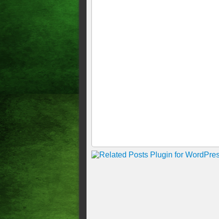
MARCADA, 09 DE AGOST
PRESIDENTE LULA DEFE
SEGUNDA SENADORA DE 
DESEMBARCANDO AGORA 
GOVERNADOR ELMANO E
Derrotados mais uma vez! Gue
sobre a convenção da federa
derrota Moses Rodrigues e o
terceiro da ação!
A Band Ceará promove, no pr
candidatos ao Governo do Cea
ao vivo, das 20h às 22h, pel
cobertura eleitoral da emisso
Moses Rodrigues fez um come
Gomes de que ele, o deputad
desaprovar as contas do ex p
DIFÍCIL CONTAR! MULT
FORTALEZA, 10h17
"NÃO TÔ MAIS CONHECEN