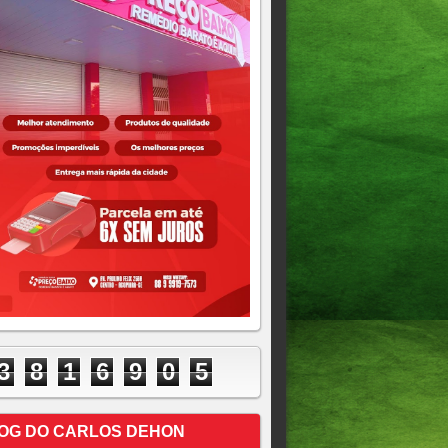
3
8
1
6
9
0
5
OG DO CARLOS DEHON