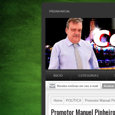
PÁGINA INICIAL
ÍNICIO
CATEGORIAS
Home
POLÍTICA
Promotor Manuel Pin
Justiça
Promotor Manuel Pinheiro 