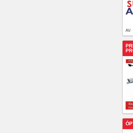
AV.
PR
PR
ÓP