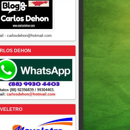
ail - carlosdehon@hotmail.com
RLOS DEHON
tatos (88) 92356839 / 99304403.
ail:
carlosdehon@hotmail.com
VELETRO