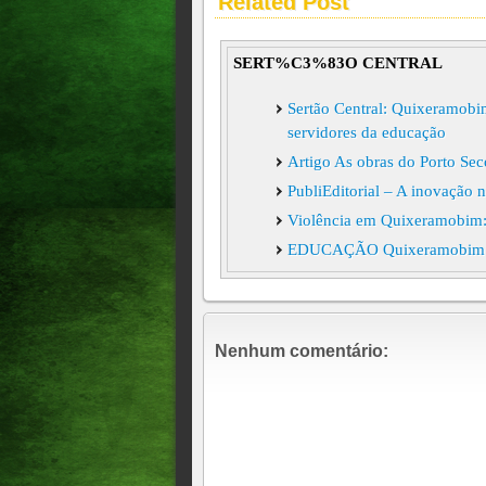
Related Post
SERT%C3%83O CENTRAL
Sertão Central: Quixeramobim
servidores da educação
Artigo As obras do Porto Sec
PubliEditorial – A inovação 
Violência em Quixeramobim: t
EDUCAÇÃO Quixeramobim é d
Quixeramobim é considerada 
SERTÃO CENTRAL Fim de sema
menos de 48 horas
Nenhum comentário:
SERTÃO CENTRAL Via Sacra r
Imaculada Rainha do Sertão
Cirilo Pimenta vai instalar