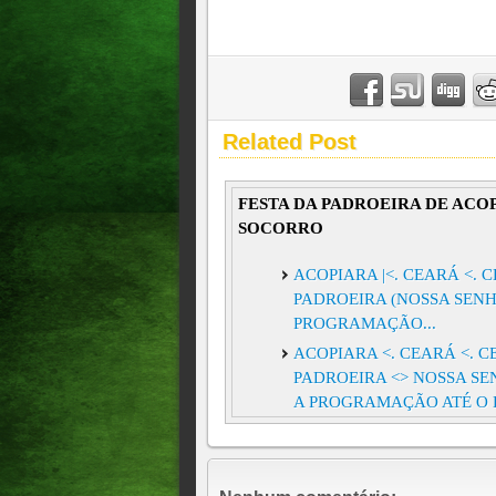
Related Post
FESTA DA PADROEIRA DE AC
SOCORRO
ACOPIARA |<. CEARÁ <. 
PADROEIRA (NOSSA SENH
PROGRAMAÇÃO...
ACOPIARA <. CEARÁ <. 
PADROEIRA <> NOSSA S
A PROGRAMAÇÃO ATÉ O DI
2025%21%21%21