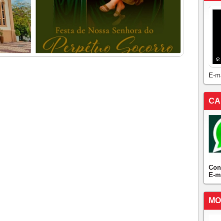
E-m
CA
Con
E-m
MO