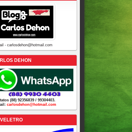
ail - carlosdehon@hotmail.com
RLOS DEHON
tatos (88) 92356839 / 99304403.
ail:
carlosdehon@hotmail.com
VELETRO