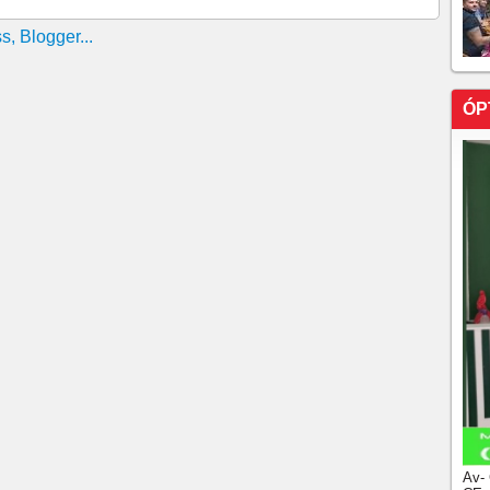
ÓP
Av-