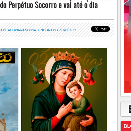
do Perpétuo Socorro e vai até o dia
 (Terra do Lavrador), Nossa Senhora do Perpétuo Socorro e vai até
RA DE ACOPIARA NOSSA SENHORA DO PERPÉTUO
BL