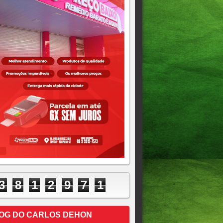
3
8
1
2
9
7
1
OG DO CARLOS DEHON