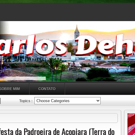
SOBRE MIM
CONTATO
Topics :
A NOSSA SENHORA DO PERPÉTUO SOCORRO
LOCAL Amanhã
sta da Padroeira de Acopiara (Terra do