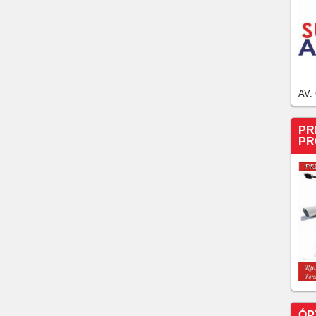
AV.
PR
PR
ÓP