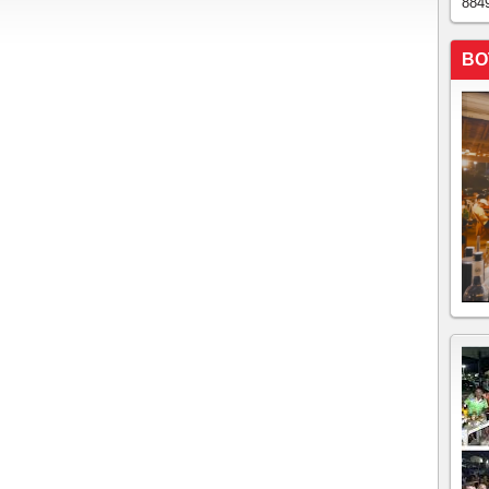
884
BO