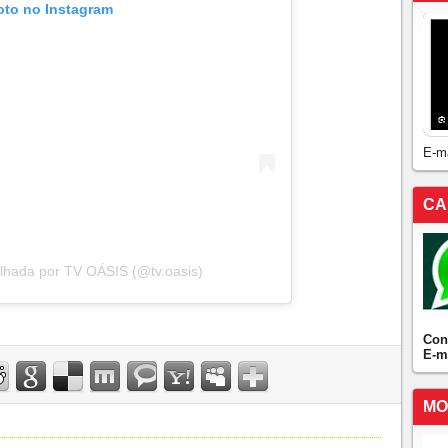
oto no Instagram
E-m
CA
lhada por TV OÁSIS (@tv.oasis)
Con
E-m
MO