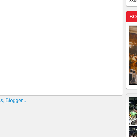
884
BO