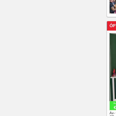
ÓP
Av-