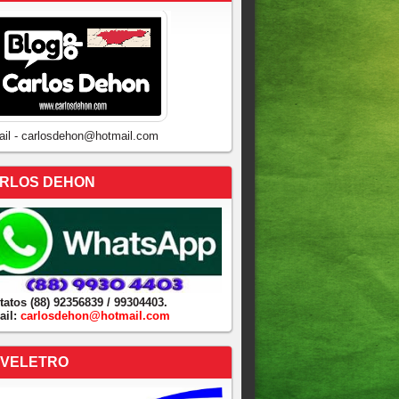
ail - carlosdehon@hotmail.com
RLOS DEHON
tatos (88) 92356839 / 99304403.
ail:
carlosdehon@hotmail.com
VELETRO