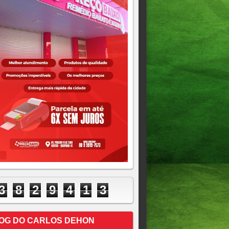
3
8
2
9
4
1
3
OG DO CARLOS DEHON