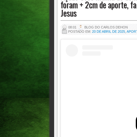
foram + 2cm de aporte, f
Jesus
08:01
BLOG DO CARLOS DEHON
POSTADO EM:
20 DE ABRIL DE 2025
,
APOR