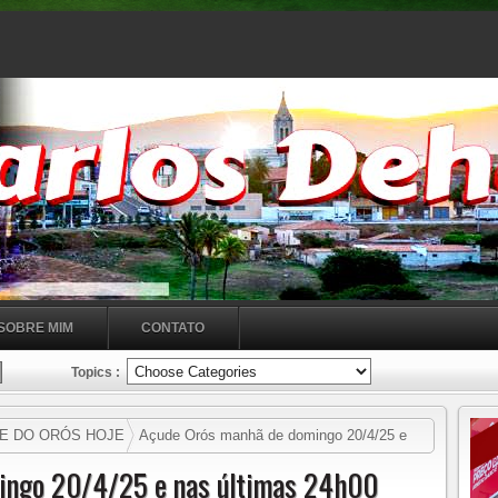
SOBRE MIM
CONTATO
Topics :
E DO ORÓS HOJE
Açude Orós manhã de domingo 20/4/25 e
e, faltam 12cm para a sangria em nome de Jesus
ingo 20/4/25 e nas últimas 24h00