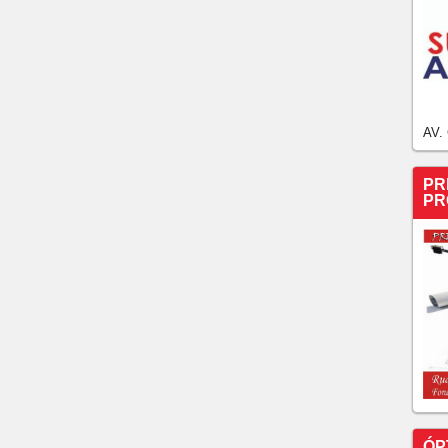
AV.
PR
PR
ÓP