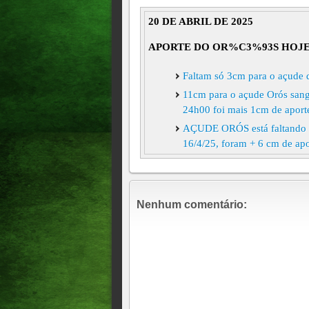
20 DE ABRIL DE 2025
APORTE DO OR%C3%93S HOJ
Faltam só 3cm para o açude d
11cm para o açude Orós sangr
24h00 foi mais 1cm de aport
AÇUDE ORÓS está faltando ap
16/4/25, foram + 6 cm de apo
Nenhum comentário: