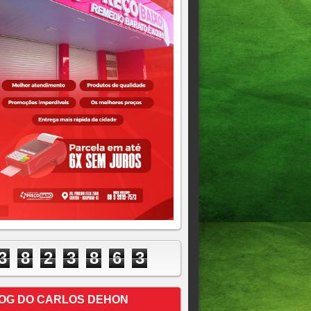
3
8
2
3
8
6
3
OG DO CARLOS DEHON