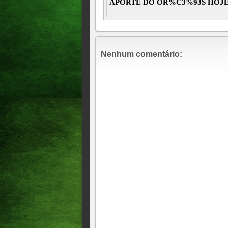
APORTE DO OR%C3%93S HOJE 8
Nenhum comentário: