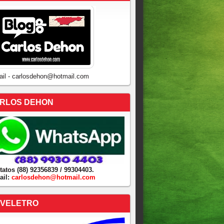
ail - carlosdehon@hotmail.com
RLOS DEHON
tatos (88) 92356839 / 99304403.
ail:
carlosdehon@hotmail.com
VELETRO