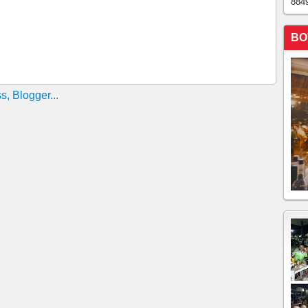
884
BO