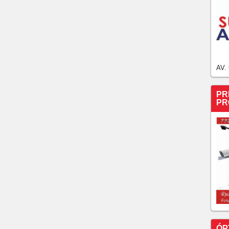
AV.
PR
PR
ÓP