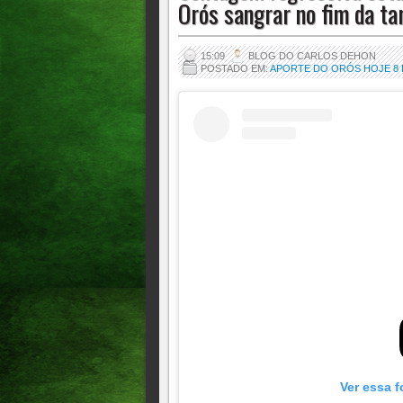
Orós sangrar no fim da ta
15:09
BLOG DO CARLOS DEHON
POSTADO EM:
APORTE DO ORÓS HOJE 8 D
Ver essa f