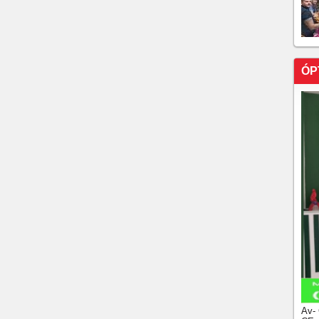
ÓP
Av-