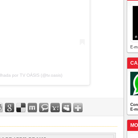
E-m
CA
lhada por TV OÁSIS (@tv.oasis)
Con
E-m
MO