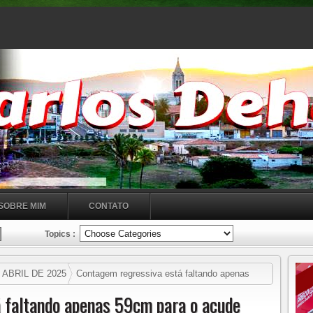
SOBRE MIM
CONTATO
Topics :
ABRIL DE 2025
Contagem regressiva está faltando apenas
 tarde desta terça-feira 8/4/25,
 faltando apenas 59cm para o açude