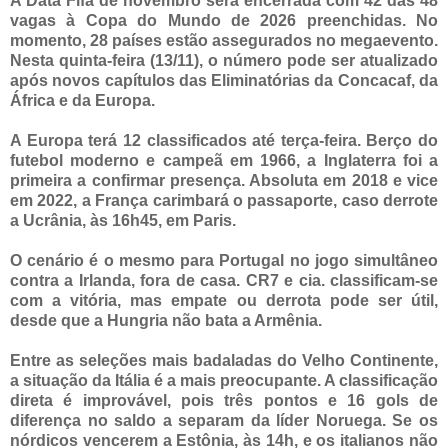
A Data Fifa de novembro será encerrada com 42 das 48
vagas à Copa do Mundo de 2026 preenchidas. No
momento, 28 países estão assegurados no megaevento.
Nesta quinta-feira (13/11), o número pode ser atualizado
após novos capítulos das Eliminatórias da Concacaf, da
África e da Europa.
A Europa terá 12 classificados até terça-feira. Berço do
futebol moderno e campeã em 1966, a Inglaterra foi a
primeira a confirmar presença. Absoluta em 2018 e vice
em 2022, a França carimbará o passaporte, caso derrote
a Ucrânia, às 16h45, em Paris.
O cenário é o mesmo para Portugal no jogo simultâneo
contra a Irlanda, fora de casa. CR7 e cia. classificam-se
com a vitória, mas empate ou derrota pode ser útil,
desde que a Hungria não bata a Armênia.
Entre as seleções mais badaladas do Velho Continente,
a situação da Itália é a mais preocupante. A classificação
direta é improvável, pois três pontos e 16 gols de
diferença no saldo a separam da líder Noruega. Se os
nórdicos vencerem a Estônia, às 14h, e os italianos não