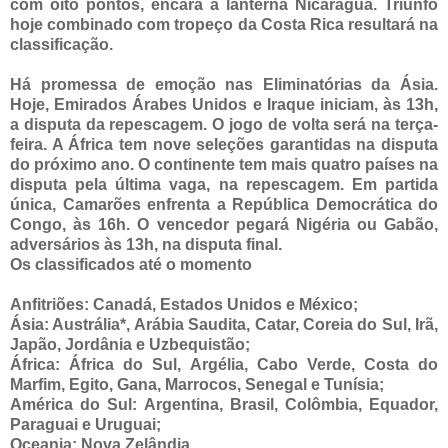
com oito pontos, encara a lanterna Nicarágua. Triunfo
hoje combinado com tropeço da Costa Rica resultará na
classificação.
Há promessa de emoção nas Eliminatórias da Ásia.
Hoje, Emirados Árabes Unidos e Iraque iniciam, às 13h,
a disputa da repescagem. O jogo de volta será na terça-
feira. A África tem nove seleções garantidas na disputa
do próximo ano. O continente tem mais quatro países na
disputa pela última vaga, na repescagem. Em partida
única, Camarões enfrenta a República Democrática do
Congo, às 16h. O vencedor pegará Nigéria ou Gabão,
adversários às 13h, na disputa final.
Os classificados até o momento
Anfitriões: Canadá, Estados Unidos e México;
Ásia: Austrália*, Arábia Saudita, Catar, Coreia do Sul, Irã,
Japão, Jordânia e Uzbequistão;
África: África do Sul, Argélia, Cabo Verde, Costa do
Marfim, Egito, Gana, Marrocos, Senegal e Tunísia;
América do Sul: Argentina, Brasil, Colômbia, Equador,
Paraguai e Uruguai;
Oceania: Nova Zelândia