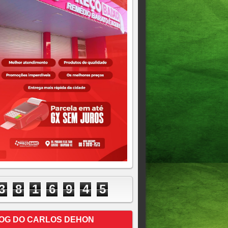
3
8
1
6
9
4
5
OG DO CARLOS DEHON