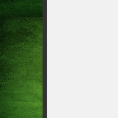
aproveitam o calendário do I
financeiros.
Há 10 anos o El Ninô deixav
O que pode acontecer se a En
Geral Caixa Loterias transfe
Mega-Sena acumula para R$ 3
Mega-Sena sorteia prêmio de 