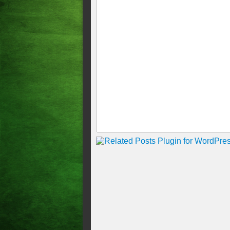
Geral Mega-Sena acumula par
GRAVE: Denunciado por popul
Estado, UM AGRICULTOR, dep
cala
Resultado da Mega-Sena: vej
números vencedores do conc
Dois operários ficaram pres
na Avenida Barão de Studart,
feira, 24
NOVO APLICATIVO PERM
COMBUSTÍVEIS A AGÊNC
Geral Mega-Sena não tem ga
CONHEÇA O PATRIMÔNIO 
PREFEITA DE PARACURU 
MARCELO MENDES PROTO
DO PATRIMÔNIO DE CHA
Como criminosos usam falsas n
golpes Com táticas de urgênci