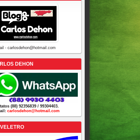
ail - carlosdehon@hotmail.com
RLOS DEHON
tatos (88) 92356839 / 99304403.
ail:
carlosdehon@hotmail.com
VELETRO