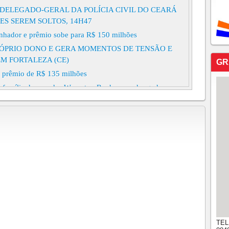
DELEGADO-GERAL DA POLÍCIA CIVIL DO CEARÁ
ES SEREM SOLTOS, 14H47
nhador e prêmio sobe para R$ 150 milhões
PRÓPRIO DONO E GERA MOMENTOS DE TENSÃO E
M FORTALEZA (CE)
GR
ra prêmio de R$ 135 milhões
 família do senador Weverton Rocha e o advogado
orteou na manhã deste domingo (2) o concurso 3039 da
o principal de R$ 97,2 milhões.
A REAGE A ASSALTO MATA SUSPEITO E SALVA
próximo prêmio está estimado em R$ 100 milhões
ar definem mobilidade social, diz estudo
uma caipirinha por R$ 40 em Copacabana, no Rio de
cobriu que, na verdade, haviam sido cobrados R$ 8,5 mil
TEL
TACADA EM IPU