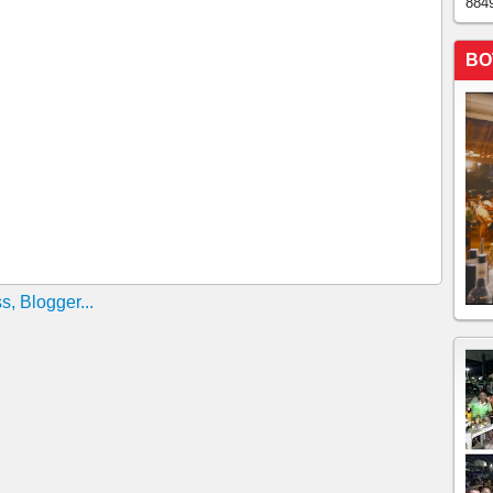
884
a R$ 86 milhões; confira os números sorteados
ares por tentar agredir em Quixelô, no centro-sul do
BO
utado Agenor Neto evita comentar o assunto e se
a os números sorteados neste domingo (26) Confira os
urso 3.036, com premiação estimada em R$ 69 milhões.
os em uma plataforma suspensa de um prédio localizado
 no bairro Aldeota, em Fortaleza, na manhã desta sexta-
ITE DENUNCIAR PREÇOS ABUSIVOS DE
IA FISCALIZADORA
nhador; prêmio sobe para R$ 62 milhões
IMOBILIÁRIO DE CHAGAS VIEIRA TIO DA VICE
E IRMÃO DO NOCA DE PARACURU, 14H00
COLA NOTÍCIA-CRIME NO MPCE SOBRE AVANÇO
GAS VIEIRA
otificações de malha fina e restituição para aplicar
a e sites que imitam portais oficiais, fraudadores