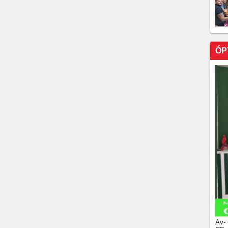
mposto de Renda para capturar senhas e aplicar golpes
a o Ceará com 7% da carga hídrica
el Ceará for vendida?
ÓP
re sorteios de sábado para domingo
5 milhões; confira os números sorteados
R$ 30 milhões nesta quinta-feira
Av-