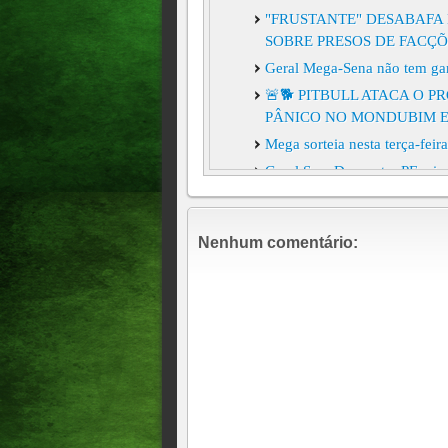
"FRUSTANTE" DESABAFA 
SOBRE PRESOS DE FACÇÕ
Geral Mega-Sena não tem ga
🚨🐕 PITBULL ATACA O 
PÂNICO NO MONDUBIM E
Mega sorteia nesta terça-fei
Geral Sem Desconto: PF mira
Willer Tomaz
A Caixa Econômica Federal s
Nenhum comentário:
Mega-Sena, que teve o prêmi
POLICIAL CIVIL DE FOLG
MULHER FEITA REFÉM
Geral Mega-Sena acumula e 
Gênero, raça e origem famili
Um turista polonês comprou 
Janeiro. Minutos depois, des
no cartão de crédito.
EMISSORA DE RÁDIO É A