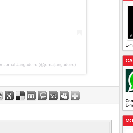
E-m
CA
r Jornal Jangadeiro (@jornaljangadeiro)
Con
E-m
MO