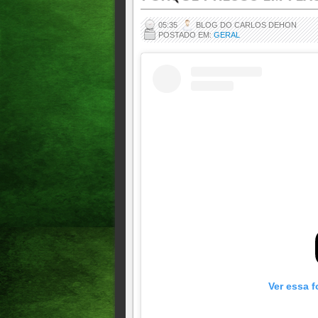
05:35
BLOG DO CARLOS DEHON
POSTADO EM:
GERAL
Ver essa f