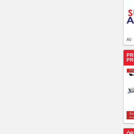
AV.
PR
PR
ÓP