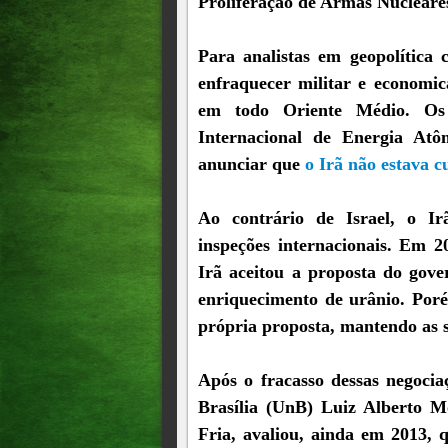
Proliferação de Armas Nuclear
Para analistas em geopolítica 
enfraquecer militar e economi
em todo Oriente Médio. Os 
Internacional de Energia At
anunciar que
o Irã não estava 
Ao contrário de Israel, o I
inspeções internacionais. Em 2
Irã aceitou a proposta do gov
enriquecimento de urânio. Por
própria proposta, mantendo as s
Após o fracasso dessas negocia
Brasília (UnB) Luiz Alberto 
Fria, avaliou, ainda em 2013, 