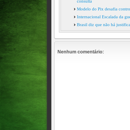
consulta
Modelo do Pix desafia contro
Internacional Escalada da gu
Brasil diz que não há justifi
Internacional Brasil envia 
EUA atacam cerca de 90 alvos 
danificadas estão sistemas de 
Nenhum comentário:
armazenamento de mísseis e d
militar.
Ciro é citado como um dos po
com Trump sobre facções cr
Internacional Brasil envia n
Internacional França: 40 pe
Internacional Austrália afirm
EUA e Irã chegam a acordo d
envolvendo ainda Israel come
Geral Justiça italiana cita Mo
Donald Trump insulta jornali