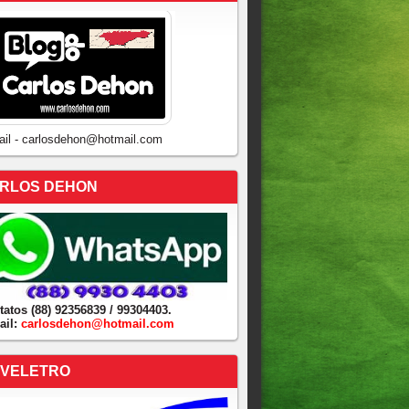
ail - carlosdehon@hotmail.com
RLOS DEHON
tatos (88) 92356839 / 99304403.
ail:
carlosdehon@hotmail.com
VELETRO