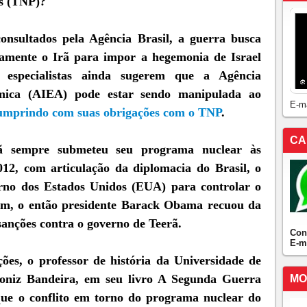
es (TNP)?
consultados pela Agência Brasil, a guerra busca
camente o Irã para impor a hegemonia de Israel
especialistas ainda sugerem que a Agência
ômica (AIEA) pode estar sendo manipulada ao
E-m
cumprindo com suas obrigações com o TNP
.
CA
rã sempre submeteu seu programa nuclear às
012, com articulação da diplomacia do Brasil, o
erno dos Estados Unidos (EUA) para controlar o
ém, o então presidente Barack Obama recuou da
anções contra o governo de Teerã.
Con
E-m
ções, o professor de história da Universidade de
Moniz Bandeira, em seu livro A Segunda Guerra
MO
que o conflito em torno do programa nuclear do