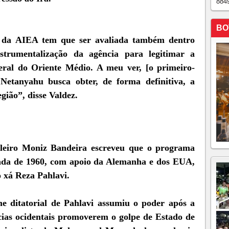
884
BO
da AIEA tem que ser avaliada também dentro
nstrumentalização da agência para legitimar a
eral do Oriente Médio. A meu ver, [o primeiro-
 Netanyahu busca obter, de forma definitiva, a
gião”, disse Valdez.
ileiro Moniz Bandeira escreveu que o programa
ada de 1960, com apoio da Alemanha e dos EUA,
 xá Reza Pahlavi.
e ditatorial de Pahlavi assumiu o poder após a
cias ocidentais promoverem o golpe de Estado de