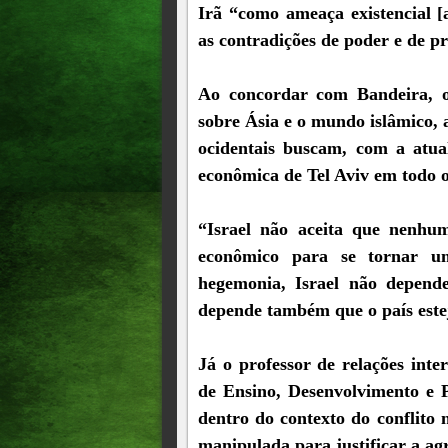
Irã “como ameaça existencial [
as contradições de poder e de p
Ao concordar com Bandeira, o 
sobre Ásia e o mundo islâmico, a
ocidentais buscam, com a atual
econômica de Tel Aviv em todo 
“Israel não aceita que nenhum
econômico para se tornar u
hegemonia, Israel não depend
depende também que o país est
Já o professor de relações inte
de Ensino, Desenvolvimento e P
dentro do contexto do conflito
manipulada para justificar a agr