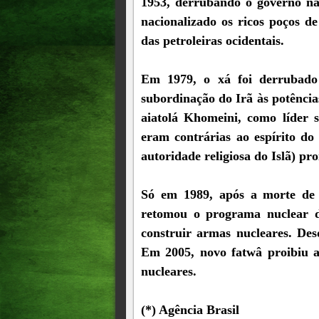
1953, derrubando o governo n
nacionalizado os ricos poços de
das petroleiras ocidentais.
Em 1979, o xá foi derrubado
subordinação do Irã às potênci
aiatolá Khomeini, como líder 
eram contrárias ao espírito do
autoridade religiosa do Islã) pr
Só em 1989, após a morte de 
retomou o programa nuclear d
construir armas nucleares. De
Em 2005, novo fatwâ proibiu 
nucleares.
(*) Agência Brasil