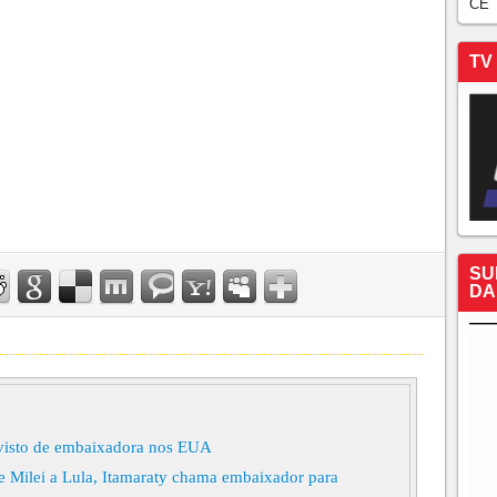
CE
TV
SU
DA
 visto de embaixadora nos EUA
e Milei a Lula, Itamaraty chama embaixador para