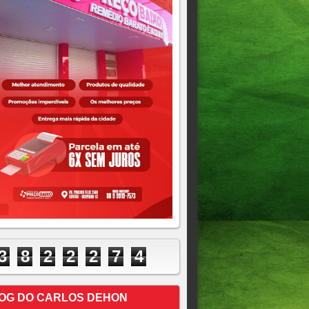
3
8
2
2
2
7
4
OG DO CARLOS DEHON