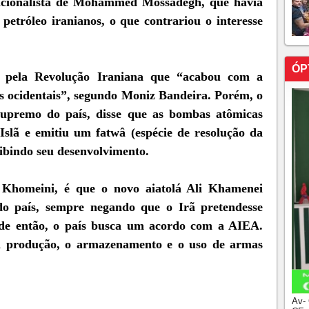
acionalista de Mohammed Mossadegh, que havia
 petróleo iranianos, o que contrariou o interesse
ÓP
 pela Revolução Iraniana que “acabou com a
as ocidentais”, segundo Moniz Bandeira. Porém, o
supremo do país, disse que as bombas atômicas
 Islã e emitiu um fatwâ (espécie de resolução da
oibindo seu desenvolvimento.
Khomeini, é que o novo aiatolá Ali Khamenei
o país, sempre negando que o Irã pretendesse
sde então, o país busca um acordo com a AIEA.
a produção, o armazenamento e o uso de armas
Av-