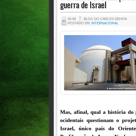
guerra de Israel
05:58
BLOG DO CARLOS DEHON
POSTADO EM:
INTERNACIONAL
Mas, afinal, qual a história d
ocidentais questionam o proj
Israel, único país do Orie