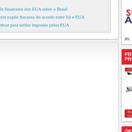
le financeiro dos EUA sobre o Brasil
erra expõe fracasso do acordo entre Irã e EUA
cativas para tarifas impostas pelos EUA
ajuda humanitária a Cuba em meio ao cerco dos EUA
AV.
militares iranianos Entre as estruturas destruídas ou
defesa aérea, ativos de vigilância costeira, locais de
rones, capacidades navais e infraestrutura de logística
PR
PR
ssíveis representantes brasileiros em eventual reunião
iminosas
esta sexta missão humanitária à Venezuela, anuncia Lula
ssoas morrem afogadas em meio a onda de calor
a que El Niño deve ser o mais forte das últimas décadas
e paz e encerram guerra no Oriente Médio Confronto
çou no último dia de fevereiro.
raes e diz que Brasil foi parcial sobre Zambelli
sta e encerra abruptamente entrevista após perguntas
ÓP