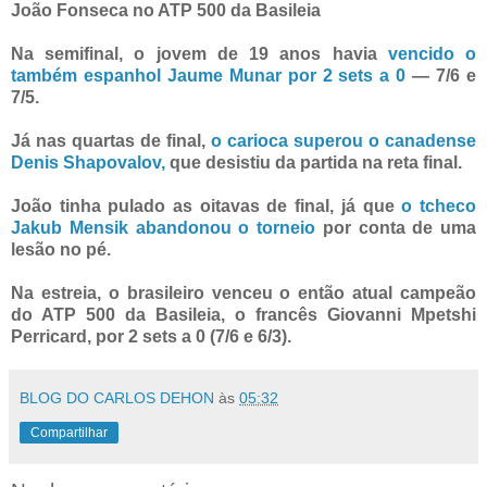
João Fonseca no ATP 500 da Basileia
Na semifinal, o jovem de 19 anos havia
vencido o
também espanhol Jaume Munar por 2 sets a 0
— 7/6 e
7/5.
Já nas quartas de final,
o carioca superou o canadense
Denis Shapovalov,
que desistiu da partida na reta final.
João tinha pulado as oitavas de final, já que
o tcheco
Jakub Mensik abandonou o torneio
por conta de uma
lesão no pé.
Na estreia, o brasileiro venceu o então atual campeão
do ATP 500 da Basileia, o francês Giovanni Mpetshi
Perricard, por 2 sets a 0 (7/6 e 6/3).
BLOG DO CARLOS DEHON
às
05:32
Compartilhar