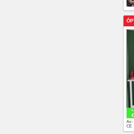
ÓP
Av-
CE