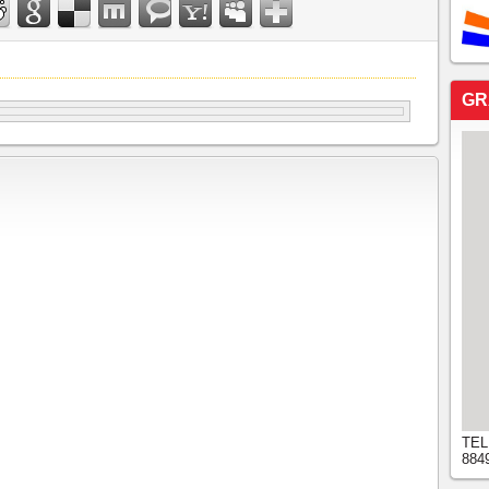
GR
TEL
884