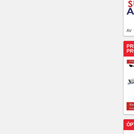
AV.
PR
PR
ÓP