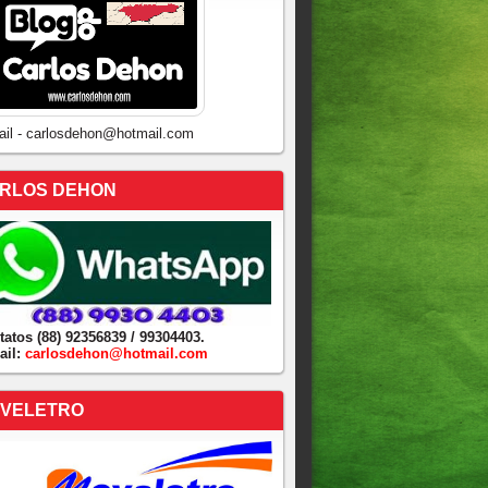
ail - carlosdehon@hotmail.com
RLOS DEHON
tatos (88) 92356839 / 99304403.
ail:
carlosdehon@hotmail.com
VELETRO