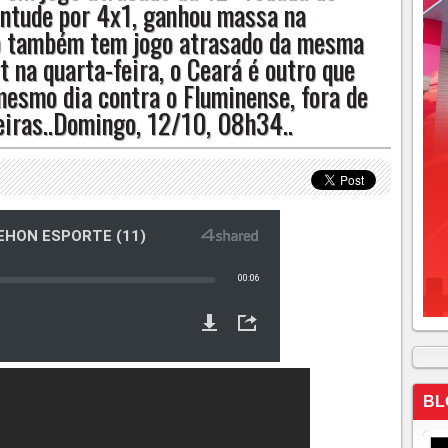
entude por 4x1, ganhou massa na
arta-feira, o Ceará é outro que cumpre jogo atrasado no mesmo dia
o também tem jogo atrasado da mesma
os gols do Palmeiras..Domingo, 12/10, 08h34..
t na quarta-feira, o Ceará é outro que
esmo dia contra o Fluminense, fora de
eiras..Domingo, 12/10, 08h34..
BL