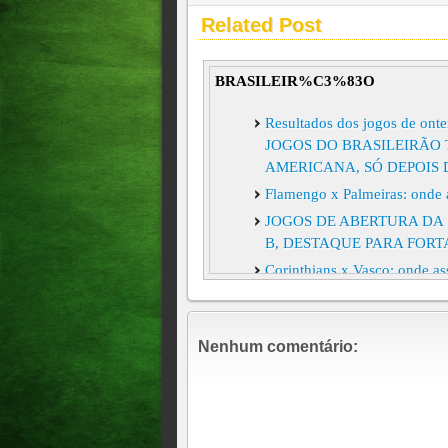
Related Post
BRASILEIR%C3%83O
Resultados dos jogos de on
JOGOS DO BRASILEIRÃO 
AMERICANA, SÓ DEPOIS
Flamengo x Palmeiras: onde as
JOGOS DE ABERTURA DA 
B, DESTAQUE PARA FORT
Corinthians x Vasco: onde ass
Atlético-MG x Flamengo: onde
Pressionado, Corinthians vai 
Nenhum comentário:
em 2026
Cruzeiro x Vasco: onde assist
GOLEADA IMPIEDOSA DO
LIBERTADORES////VEJA O
BRASILEIRO