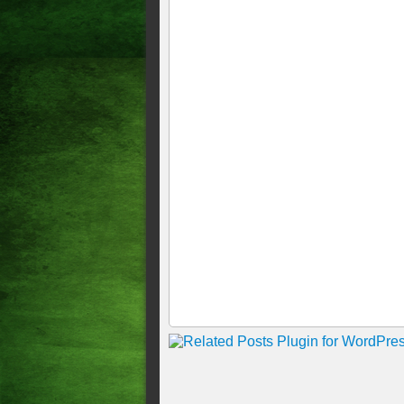
Os gols da rodada! O Sport s
o Flamengo perdeu de 5, o Pa
BRASILEIRÃO EMBOLA NA
EMPATA E O FLAMENGO V
FORTALEZA VACILA, DEI
EMPATE!!!!JOGO AGORA SÓ
Esportes Flamengo tropeça e 
Esportes: Ontem tivemos duas
Fluminense, e Atl-MG 3X1 Spo
data FIFA.
Os gols da rodada/Flamengo e
em jogo polêmico bateu o Sã
massa , teremos agora um in
ÁRBITROS DE SÃO PAULO
Complemento da 25º rodada d
Corinthians e Vasco/////O C
Em busca de embalo no Brasil
Fortaleza