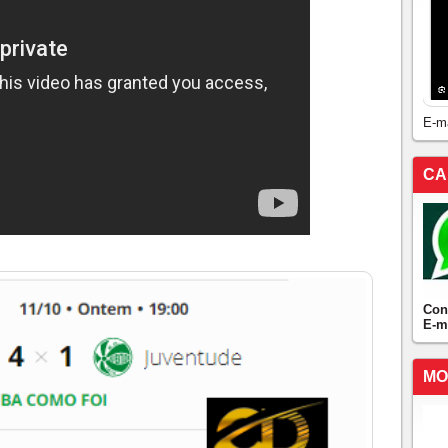
E-m
CA
Con
E-m
MO