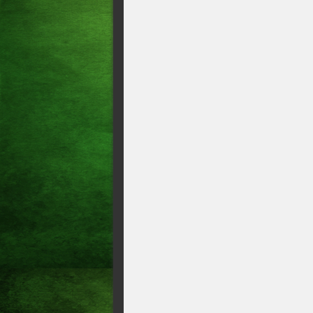
O gols da rodada!!!O Ceará 
vencem na abertura da 22
Os gols das rodada!!O Vasco
resultados!!!!O Fortaleza, S
dois jogos, veja os gols e os
Escalação: Fortaleza terá mui
jogo as 18:30 com transmissã
OS GOLS DA RODADA!!! Brag
apenas empatou veja também 
Internacional x Flamengo: ond
Santos x Vasco: onde assistir
arbitragem e outras informaç
Brasileiro; TV Globo e Premi
Os gols da rodada!!!!O Forta
Bragantino que já acumula 7
OS GOLS DA RODADA, os jog
Os gols da rodada!!!!O Fort
vacilou e perdeu para o Palme
Brasileirão <> O Cruzeiro se