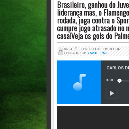
Brasileiro, ganhou do Juv
mesma rodada, joga contra o Sport na qu
liderança mas, o Flameng
contra o Fluminense, fora de casa!Veja 
rodada, joga contra o Spor
cumpre jogo atrasado no m
casa!Veja os gols do Palm
04:34
BLOG DO CARLOS DEHON
POSTADO EM:
BRASILEIRÃO