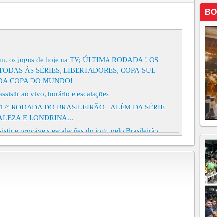
BO
tem. os jogos de hoje na TV; ÚLTIMA RODADA ! OS
TODAS ÁS SÉRIES, LIBERTADORES, COPA-SUL-
 DA COPA DO MUNDO!
sistir ao vivo, horário e escalações
17ª RODADA DO BRASILEIRÃO...ALÉM DA SÉRIE
ALEZA E LONDRINA...
istir e prováveis escalações do jogo pelo Brasileirão
 assistir ao vivo, horário e escalações
à Vila Belmiro em busca de primeira vitória em clássicos
ir ao vivo, horário e escalações
 FLUMINENSE COLOCA O TIME NA
S GOLS,TRÊS JOGOS HOJE PELA 35º RODADA DO