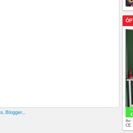
ofreu o impacto de duas expulsões, em 5 minutos contra
lmeiras perdeu pro Santos, deu no que falar....
ÓP
 TABELA <> O PALMEIRAS PERDE, O CRUZEIRO
ENCE O SANTOS!!!O CEARÁ NÃO DESCE MAIS, O
XA O GRÊMIO VIRAR, MAS, CONSEGUIU O
 DEPOIS DA DATA FIFA, DIA 18/11.
Palmeiras pode abrir na liderança do Brasileirão
 partidas atrasadas pelo brasileirão, Mirassol 2X1
rt////O Brasileiro só volta agora dia 14/10, depois da
 Cruzeiro tropeçam na tabela de cima, já o Palmeiras
o Paulo de virada, Vasco, Fortaleza e Ceará ganham
tervalo no brasileirão pela data FIFA. ABF AFASTOU OS
 E PALMEIRAS, BRAGANTINO E GRÊMIO. O
o Brasileiro, o Ceará venceu mais uma fora e passou
eará não tomou conhecimento do tricolor do Morumbis
eirão, Sport tenta quebrar jejum de 45 anos contra o
Av-
CE