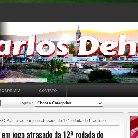
SOBRE MIM
CONTATO
Topics :
Palmeiras em jogo atrasado da 12ª rodada do Brasileiro,
assa na liderança mas, o Flamengo também tem jogo atrasado da
em jogo atrasado da 12ª rodada do