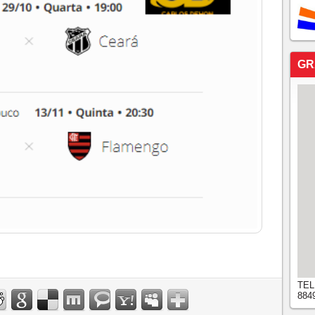
GR
TEL
884