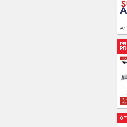
a os gols da rodada e como anda a classificação....
AV.
PR
PR
ÓP