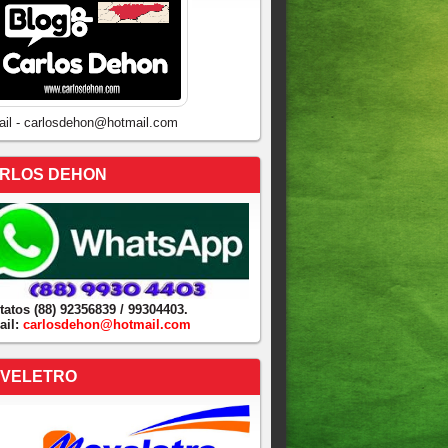
ail - carlosdehon@hotmail.com
RLOS DEHON
tatos (88) 92356839 / 99304403.
ail:
carlosdehon@hotmail.com
VELETRO