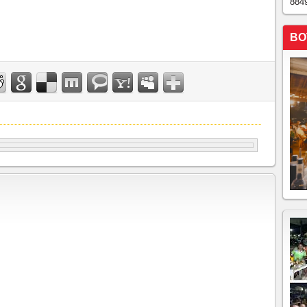
884
BO