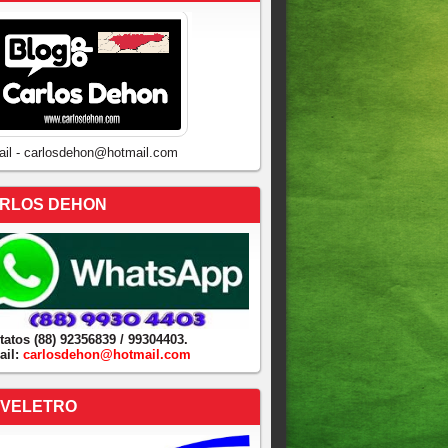
ail - carlosdehon@hotmail.com
RLOS DEHON
tatos (88) 92356839 / 99304403.
ail:
carlosdehon@hotmail.com
VELETRO