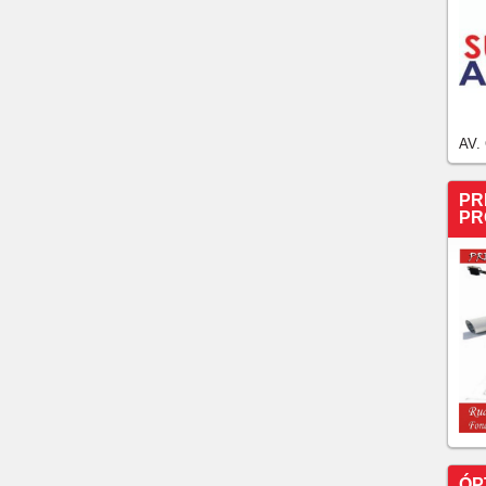
AV.
PR
PR
ÓP