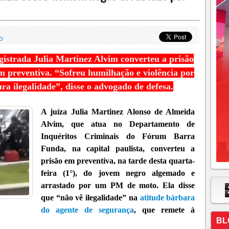
O
gistrada Julia Martinez Alvim converteu a prisão
em preventiva. “Sofreu humilhação e violência por
ura ilegalidade”, disse o advogado de defesa.
A juíza Julia Martinez Alonso de Almeida
Alvim, que atua no Departamento de
Inquéritos Criminais do Fórum Barra
Funda, na capital paulista, converteu a
prisão em preventiva, na tarde desta quarta-
feira (1°), do jovem negro algemado e
arrastado por um PM de moto. Ela disse
que “não vê ilegalidade” na
atitude bárbara
do agente de segurança
, que remete à
BL