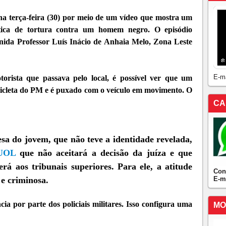
 na terça-feira (30) por meio de um vídeo que mostra um
ática de tortura contra um homem negro. O episódio
enida Professor Luís Inácio de Anhaia Melo, Zona Leste
E-m
rista que passava pelo local, é possível ver que um
cleta do PM e é puxado com o veículo em movimento. O
CA
sa do jovem, que não teve a identidade revelada,
 UOL
que não aceitará a decisão da juíza e que
erá aos tribunais superiores. Para ele, a atitude
Con
E-m
 e criminosa.
ia por parte dos policiais militares. Isso configura uma
MO