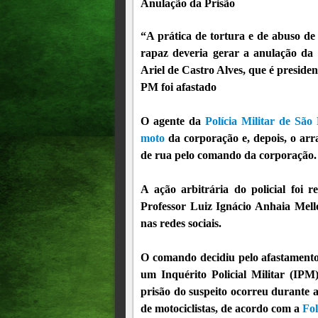
Anulação da Prisão
“A prática de tortura e de abuso d
rapaz deveria gerar a anulação da 
Ariel de Castro Alves, que é presid
PM foi afastado
O agente da
Polícia Militar de São
moto
da corporação e, depois, o arras
de rua pelo comando da corporação.
A ação arbitrária do policial foi 
Professor Luiz Ignácio Anhaia Mello
nas redes sociais.
O comando decidiu pelo afastamento 
um Inquérito Policial Militar (IP
prisão do suspeito ocorreu durante
de motociclistas, de acordo com a
Fol