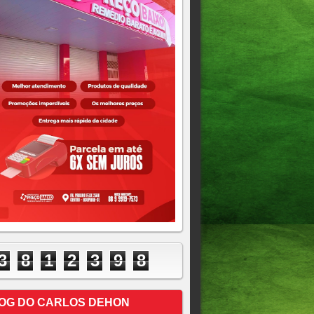
3
8
1
2
3
9
8
OG DO CARLOS DEHON