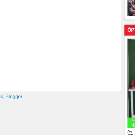
ÓP
Av-