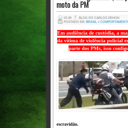
moto da PM
03:39
BLOG DO CARLOS DEHON
POSTADO EM:
BRASIL > COMPORTAMENT
Em audiência de custódia, a ma
da vítima de violência policial 
parte dos PMs, isso config
escravidão.