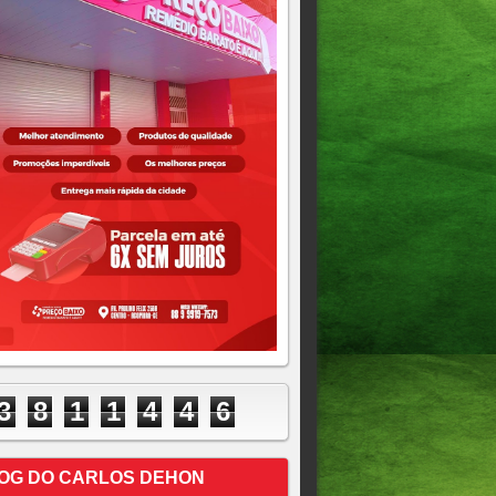
3
8
1
1
4
4
6
OG DO CARLOS DEHON