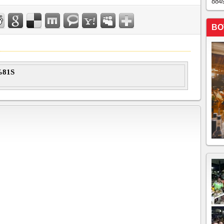
884
BO
81S