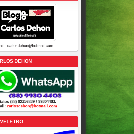
ail - carlosdehon@hotmail.com
RLOS DEHON
tatos (88) 92356839 / 99304403.
ail:
carlosdehon@hotmail.com
VELETRO