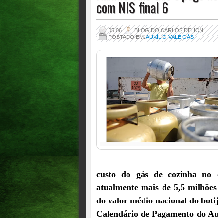
com NIS final 6
05:06
BLOG DO CARLOS DEHON
POSTADO EM:
AUXÍLIO VALE GÁS
custo do gás de cozinha no o
atualmente mais de 5,5 milhões
do valor médio nacional do boti
Calendário de Pagamento do Aux