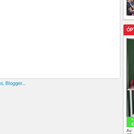
ÓP
Av-