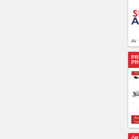
AV.
PR
PR
ÓP