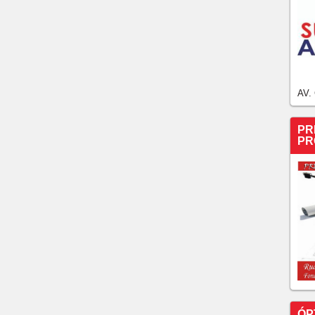
AV.
PR
PR
ÓP