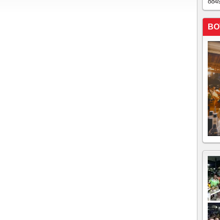
884
BO