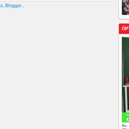
ÓP
Av-