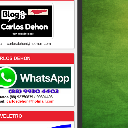
ail - carlosdehon@hotmail.com
RLOS DEHON
tatos (88) 92356839 / 99304403.
ail:
carlosdehon@hotmail.com
VELETRO