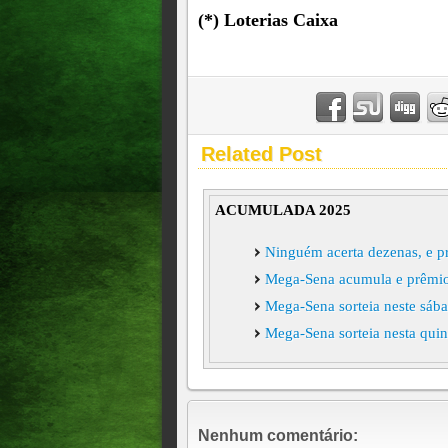
(*) Loterias Caixa
Related Post
ACUMULADA 2025
Ninguém acerta dezenas, e 
Mega-Sena acumula e prêmio
Mega-Sena sorteia neste sá
Mega-Sena sorteia nesta qui
Nenhum comentário: