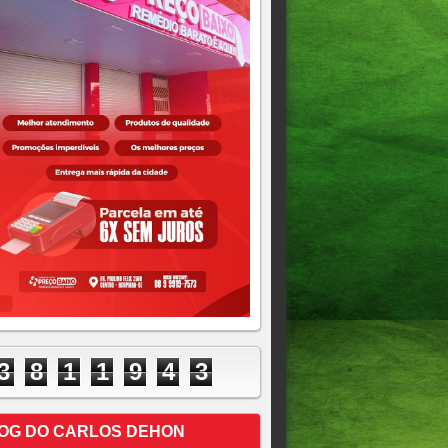
3
8
1
1
9
4
4
OG DO CARLOS DEHON