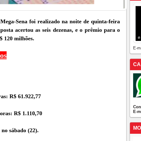
Mega-Sena foi realizado na noite de quinta-feira
osta acertou as seis dezenas, e o prêmio para o
$ 120 milhões.
E-m
os
CA
ras: R$ 61.922,77
Con
E-m
doras: R$ 1.110,70
MO
 no sábado (22).