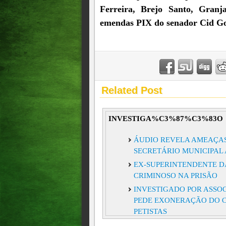
Ferreira, Brejo Santo, Granj
emendas PIX do senador Cid Go
Related Post
INVESTIGA%C3%87%C3%83O
ÁUDIO REVELA AMEAÇAS
SECRETÁRIO MUNICIPAL
EX-SUPERINTENDENTE DA
CRIMINOSO NA PRISÃO
INVESTIGADO POR ASSO
PEDE EXONERAÇÃO DO C
PETISTAS
Entenda o que pode ter causa