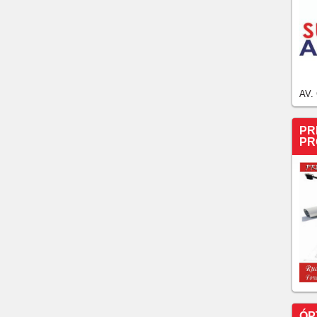
AV.
PR
PR
ÓP