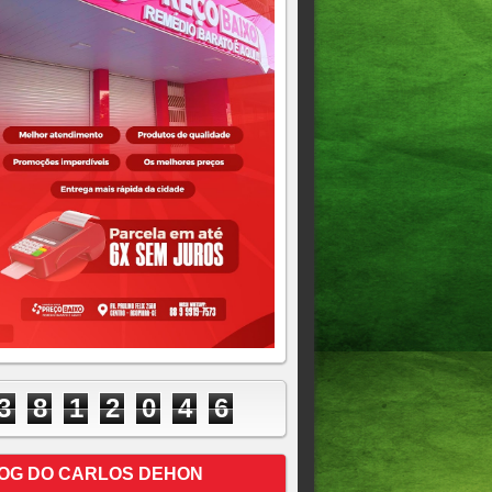
3
8
1
2
0
4
6
OG DO CARLOS DEHON