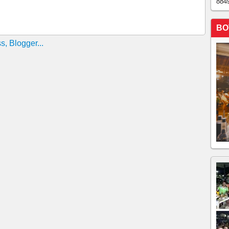
884
MINA COM TRÊS MORTES QUE SERÃO
BO
 é investigado por mandar matar radialista Mistério
dura 20 anos sem punição
icipar de motim no Ceará agora é investigado na CGD A
 enviados no WhatsApp, no qual o sargento estaria
 movimento paredista
a e extorsão é demitido pelo Governo do Ceará
a no Ceará é investigado por suspeita de rombo
 que reagiu a assalto é preso pela polícia em Fortaleza
Marielle Franco pode levar inquérito ao STF
 investigação do caso dos ‘dólares na cueca’
se morta com tiro afirma estar sofrendo ameaças
 foi ameaçado quando revelou ocultação de 12 corpos
te acesso a conversas de Moro e autoridades
mortais encontrados podem ser de jovens desaparecidos