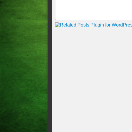
BEBEDEIRA EM BAR TER
INVESTIGADAS
Prefeito de Limoeiro do Norte
envolve assassinato que per
Policial condenado por part
investigação parte de áudios
incitando PMs a aderirem ao
Tenente da PM réu por tortur
Ex-superintendente da Funas
milionário
Segundo suspeito de matar PM
Citação a Bolsonaro em caso 
Justiça nega arquivamento de
Família de empresária cearen
Ex-delegado do Dops diz que
na ditadura
Hacker diz à PF que deu a si
Mistério em Russas: Restos 