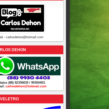
ail - carlosdehon@hotmail.com
RLOS DEHON
tatos (88) 92356839 / 99304403.
ail:
carlosdehon@hotmail.com
VELETRO