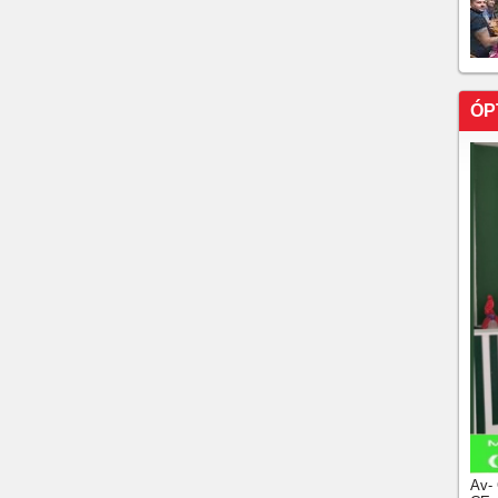
 mandados em operação contra crime organizado em
ÓP
Av-