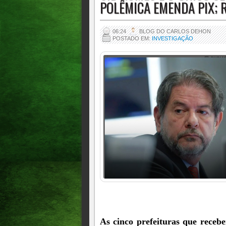
POLÊMICA EMENDA PIX; R
06:24
BLOG DO CARLOS DEHON
POSTADO EM:
INVESTIGAÇÃO
As cinco prefeituras que receb