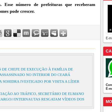
a. Esse número de prefeituras que receberam
mes pode crescer.
E-m
CA
 DE CHEFE DE EXECUÇÃO À FAMÍLIA DE
 ASSASSINADO NO INTERIOR DO CEARÁ
 SOHIDRA IVESTIGADO POR VISITA A LÍDER
Con
E-m
CIAÇÃO AO TRÁFICO, SECRETÁRIO DE ELMANO
ARGO///INTERNAUTAS RESGATAM VÍDEOS DOS
MO
do a morte de pesquisador paulista durante escavação