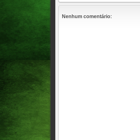
em gruta no Ceará O caso foi r
zona rural de Limoeiro do Nor
Nenhum comentário:
Donos de supermercados no CE
lavagem de dinheiro para o 
na região Centro-Sul do Cea
criminosa
INVESTIGAÇÃO PF vê indíci
milionárias de Bolsonaro Da
tentativa de golpe de Estad
meses. De acordo com relatóri
recursos são indícios de ilícit
INVESTIGAÇÃO Bolsonaro é a
INVESTIGAÇÃO Operação inter
advogados
Empresa de Gusttavo Lima é c
Cerca de 200 funcionários so
água de fábrica no Ceará
Policial é investigado por es