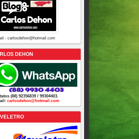
ail - carlosdehon@hotmail.com
RLOS DEHON
tatos (88) 92356839 / 99304403.
ail:
carlosdehon@hotmail.com
VELETRO