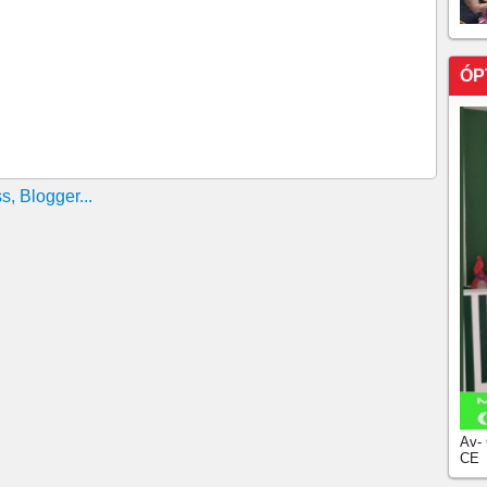
evereiro de 2025!!!!
eve repasses consignados e os bancos cobram mais de R$
ÓP
res ficam com o nome sujo!!!!
rla Zambelli e determina inelegibilidade de 8 anos <>
es no Ceará tiveram reajuste para 2025; salários vão de
INTA-FEIRA, 30/01/, 10:33 h
Av-
CE