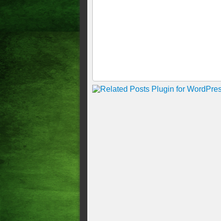
Deputados, ontem dia 1? de f
Ex- prefeita de Massapê ret
590 mil de dívidas e servido
TRE-SP cassa o mandato de Ca
Atualização, 18:59 h
Vereadores de quase 50 cidad
R$ 6 mil a R$ 26 mil <> QU