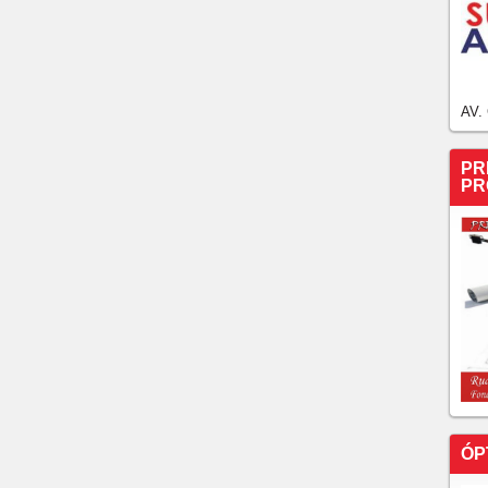
AV.
PR
PR
ÓP