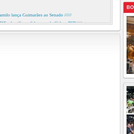
BO
amilo lança Guimarães ao Senado //////
T e fragilizam liderança de Cid no PSB/////
s promove integração de municípios de fronteiras,
o PDT após a saída dos deputados estaduais rumo ao
REIRO DE 2025, 09/02 <> 11:04 h
 PSB FILIA 9 DEPUTADOS ESTADUAIS,
PARTIDOS COM MAIOR NÚMEROS NA BANCADA
LECE discutem formação de chapa para enfrentar
 contas de atividades diárias do governo nas redes
rabalhos com veto de Evandro, clima acirrado e projeto
esidente do Senado e assume o posto pela segunda vez
ses na eleição para a presidência da Câmara dos