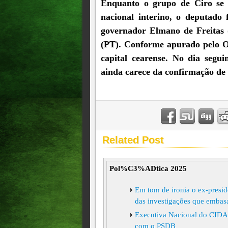
Enquanto o grupo de Ciro se p
nacional interino, o deputado 
governador Elmano de Freitas (
(PT). Conforme apurado pelo O
capital cearense. No dia segui
ainda carece da confirmação de 
Related Post
Pol%C3%ADtica 2025
Em tom de ironia o ex-preside
das investigações que emba
Executiva Nacional do CID
com o PSDB