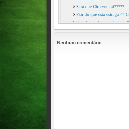
Será que Ciro vem ai?????
Pior do que está estraga <> C
Deputados decidem fica no PD
Política Encontro de prefeito
atualização 15:13 h
Nenhum comentário:
Como fica e qual o futuro d
PSB, DOMINGO, 09 DE FEVE
FIM DO PDT NO CEARÁ <>
TORNANDO-SE UM DOS 
DA ALECE!!!!
Deputados de oposição na A
ELMANO em 2026!!!!!!
AGENDA Janja passa a prestar
sociais
Câmara de Fortaleza retoma t
de reajuste para professores
Davi Alcolumbre é eleito pr
Veja como votaram os cearen