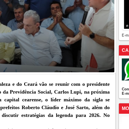
E-m
CA
leza e do Ceará vão se reunir com o presidente
Con
ro da Previdência Social, Carlos Lupi, na próxima
E-m
a capital cearense, o líder máximo da sigla se
refeitos Roberto Cláudio e José Sarto, além do
MO
discutir estratégias da legenda para 2026. No