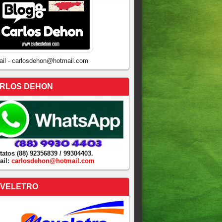
ail - carlosdehon@hotmail.com
RLOS DEHON
tatos (88) 92356839 / 99304403.
ail:
carlosdehon@hotmail.com
VELETRO