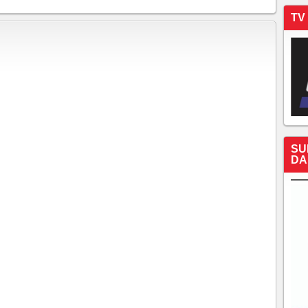
TV
SU
DA