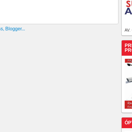
AV.
PR
PR
ÓP