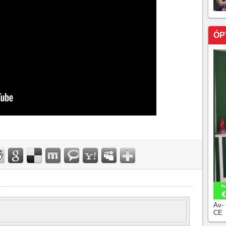
ÓP
Av-
CE