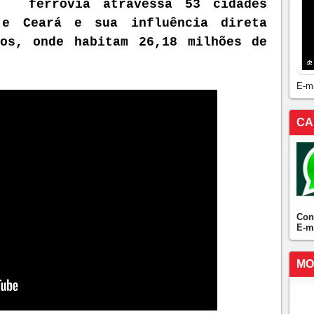
ferrovia atravessa 53 cidades
 e Ceará e sua influência direta
ios, onde habitam 26,18 milhões de
E-m
CA
Con
E-m
MO