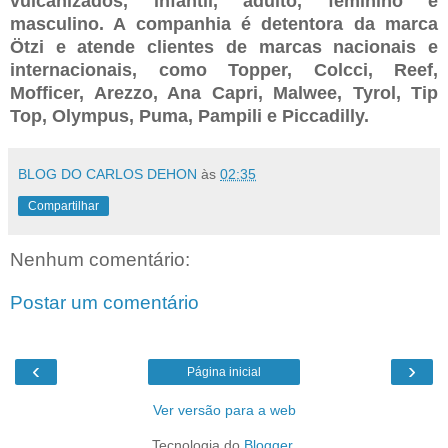
vulcanizados, infantil, adulto, feminino e
masculino. A companhia é detentora da marca
Ötzi e atende clientes de marcas nacionais e
internacionais, como Topper, Colcci, Reef,
Mofficer, Arezzo, Ana Capri, Malwee, Tyrol, Tip
Top, Olympus, Puma, Pampili e Piccadilly.
BLOG DO CARLOS DEHON
às
02:35
Compartilhar
Nenhum comentário:
Postar um comentário
‹
›
Página inicial
Ver versão para a web
Tecnologia do
Blogger
.