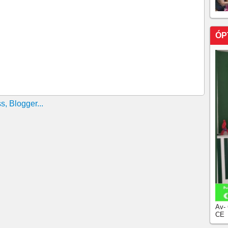
Ciro na disputa do primeiro turno
ÓP
a bagunçar a economia Às vésperas da eleição, ninguém
azes de reverter a desvantagem eleitoral do presidente
presidente Lula
mpacto grande apenas entre os seguidores do PT
de campanha em discurso e desaponta aliados
odada / Flamengo e Cruzeiro sofrem, Botafogo se
Av-
CE