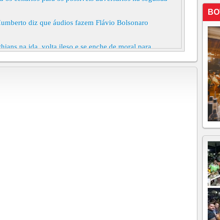
BO
umberto diz que áudios fazem Flávio Bolsonaro
hians na ida, volta ileso e se enche de moral para
ica é eficaz no combate ao crime? Advogado explica
ões de Trump não vão barrar o julgamento de
 BRASIL
ra o STF após vencer as eleições
de em chapas "puras", e esquerda reúne apoios;cientistas
a
 mulheres rejeita o machismo de Bolsonaro
edores das eleições de 2022 no Ceará e no Brasil Para
 aposentadoria. Para outros, reerguer-se só com um
de humildade. Aos vitoriosos, um aviso: toda glória é