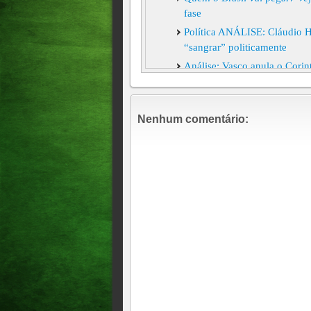
fase
Política ANÁLISE: Cláudio H
“sangrar” politicamente
Análise: Vasco anula o Corint
decidir o título em casa
Análise Tornozeleira eletrôn
como funciona a medida
Nenhum comentário:
ENTRELINHAS Análise: Press
Bolsonaro no Supremo
O EFEITO DA DIREITA NO
Análise: Direita avança cont
Estratégia <> Direita se divi
analisam eleição em Fortalez
CID VAI PARA O PT ?????
Análise: A "alma imoral" das
Série: mortos, feridos e venc
muitos derrotados, só resta a
profundo e severo exercício 