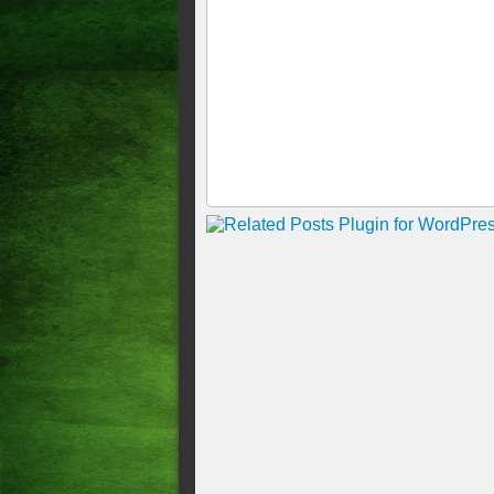
efêmera
Análise: Resiliência mantém 
Análise: PEC sob medida par
sabe se as medidas serão cap
Bolsonaro em relação ao ex-
1ª entrevista de Lula teve i
Bolsonaro repete estratégia 
Copa do Brasil: análise da r
classifica sem sustos