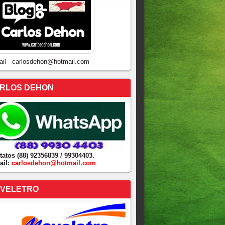
ail - carlosdehon@hotmail.com
RLOS DEHON
tatos (88) 92356839 / 99304403.
ail:
carlosdehon@hotmail.com
VELETRO