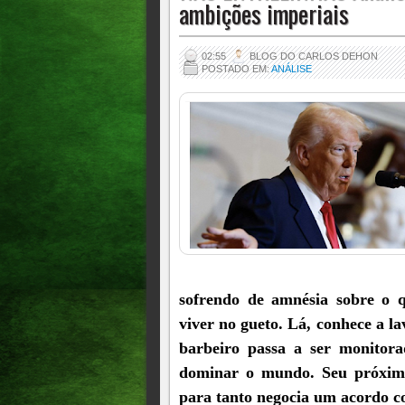
ambições imperiais
02:55
BLOG DO CARLOS DEHON
POSTADO EM:
ANÁLISE
sofrendo de amnésia sobre o q
viver no gueto. Lá, conhece a 
barbeiro passa a ser monitor
dominar o mundo. Seu próximo 
para tanto negocia um acordo c