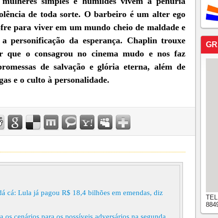
mulheres simples e humildes vivem a penúria
iolência de toda sorte. O barbeiro é um alter ego
ofre para viver em um mundo cheio de maldade e
a personificação da esperança. Chaplin trouxe
GR
r que o consagrou no cinema mudo e nos faz
romessas de salvação e glória eterna, além de
gas e o culto à personalidade.
dá cá: Lula já pagou R$ 18,4 bilhões em emendas, diz
TEL
884
a os cenários para os possíveis adversários na segunda