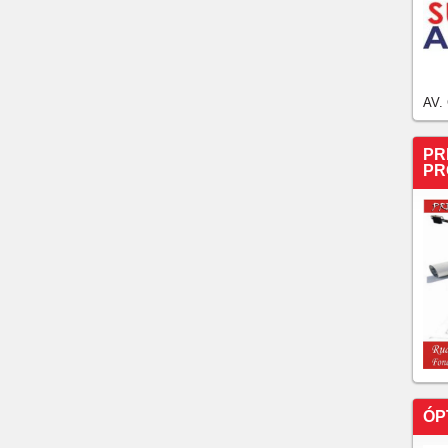
AV.
PR
PR
ÓP