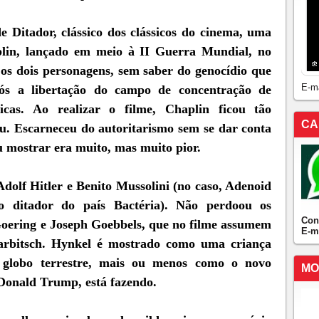
e Ditador, clássico dos clássicos do cinema, uma
aplin, lançado em meio à II Guerra Mundial, no
a os dois personagens, sem saber do genocídio que
E-m
ós a libertação do campo de concentração de
ticas. Ao realizar o filme, Chaplin ficou tão
CA
iu. Escarneceu do autoritarismo sem se dar conta
 mostrar era muito, mas muito pior.
Adolf Hitler e Benito Mussolini (no caso, Adenoid
o ditador do país Bactéria). Não perdoou os
Con
oering e Joseph Goebbels, que no filme assumem
E-m
Garbitsch. Hynkel é mostrado como uma criança
globo terrestre, mais ou menos como o novo
MO
 Donald Trump, está fazendo.