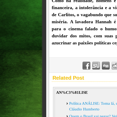
Como na realidade, homens e 
financeira, a intolerância e a v
de Carlitos, o vagabundo que s
miséria. A lavadora Hannah é 
para o cinema falado o humo
duvidar dos mitos, com suas p
azucrinar as paixões políticas ce
Related Post
AN%C3%81LISE
Política ANÁLISE: Toma lá, 
Cláudio Humberto
Quem o Brasil vai pegar? Vej