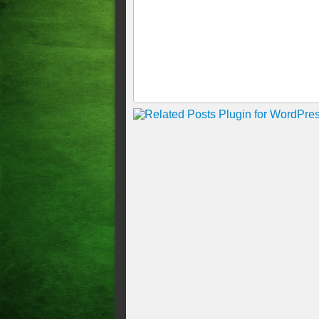
POLÍCIA CIVIL DO CEAR
INTEGRANTES DO CRIME 
SOMENTE NO PRIMEIRO S
DO AR MAIS DE 60 SITES
POLÍCIA CIVIL DESATIV
FORTALEZA
MANDANTE DE ATAQUES 
NO CEARÁ
GARÇOM ACUSADO DE MA
EM FORTALEZA
Homem que praticou homicídi
Polícia Civil desarticula esq
Polícia Civil desarticula qu
Polícia Civil prende oito tra
Polícia faz operação com pri
Polícia Civil faz mais uma o