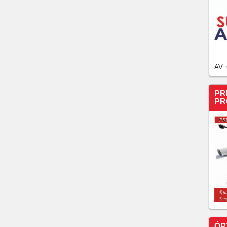
AV.
PR
PR
ÓP