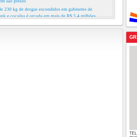
gem são presos
 de 230 kg de drogas escondidos em gabinetes de
nk e cocaína é orçada em mais de R$ 5,4 milhões
a divulgação de jogos virtuais de azar são alvos de
á
GR
de Canindé é preso por suspeita de estupro
risão decretada estão foragidos!!!!!!DOMINGO,
 abuso sexual e pornografia infantil no Ceará
dato a vereador e servidora da ALECE NA MÁFIA DOS
 atuação em Iguatu é preso pela Polícia Civil em
de 200 quilos de drogas na Região Sul do Ceará
ESAS DE VIAGENS SÃO PRESOS SUSPEITOS DE
ESSOAS
 E OUTRAS TRÊS PESSOAS SÃO PRESAS POR
 NO VALOR DE R$ 100,00 MIL
TEL