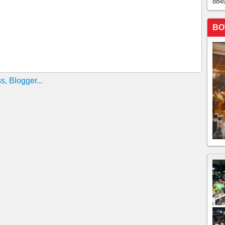
884
Á DEFLAGRA SUPER OPERAÇÃO E CAPTURA MAIS
ORGANIZADO!!!!
BO
EMESTRE A POLÍCIA CIVIL DO CEARÁ RETIROU
 PARA APLICAR GOLPES NO ESTADO
A LABORATÓRIO DE DROGAS E PRENDE HOMEM EM
NO RIO GRANDE DO NORTE É MORTO EM ICAPUÍ
TAR MULHER EM POSTO DE GASOLINA É PRESO
o em Acopiara é preso pela Polícia Civil
uema de fraude em tornozeleiras eletrônicas
adrilha especializada em roubo e clonagem de motos
ficantes durante operação em Solonópole
sões na Câmara de Crateús
peração contra o crime. Alvo hoje é Chorozinho