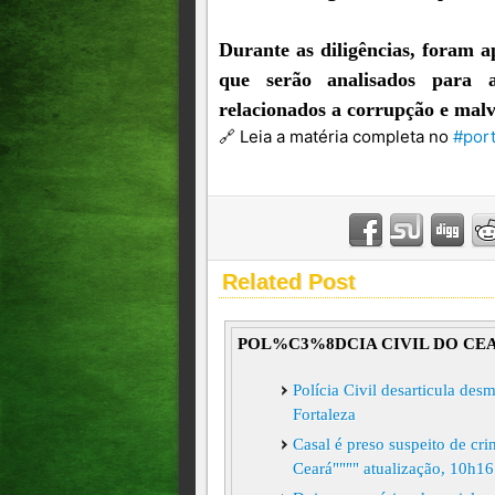
Durante as diligências, foram a
que serão analisados para a
relacionados a corrupção e malv
🔗 Leia a matéria completa no
#port
Related Post
POL%C3%8DCIA CIVIL DO C
Polícia Civil desarticula des
Fortaleza
Casal é preso suspeito de cr
Ceará"""" atualização, 10h16