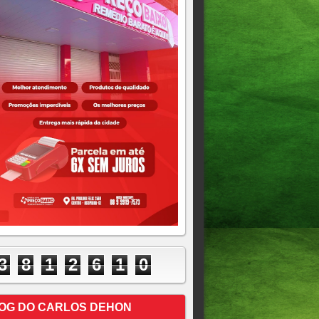
3
8
1
2
6
1
0
OG DO CARLOS DEHON