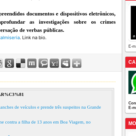
preendidos documentos e dispositivos eletrônicos,
profundar as investigações sobre os crimes
ersação de verbas públicas.
almiseria
. Link na bio.
E-m
CA
EAR%C3%81
Con
manches de veículos e prende três suspeitos na Grande
E-m
ime contra a filha de 13 anos em Boa Viagem, no
MO