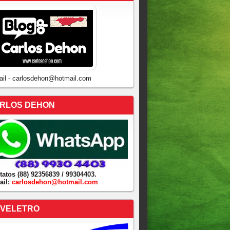
ail - carlosdehon@hotmail.com
RLOS DEHON
tatos (88) 92356839 / 99304403.
ail:
carlosdehon@hotmail.com
VELETRO