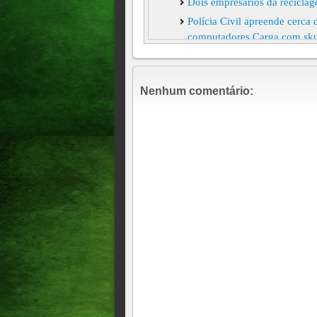
Dois empresários da recicla
Polícia Civil apreende cerca
computadores Carga com sku
Influenciadores envolvidos n
mandados de prisão no Cear
Nenhum comentário:
Secretário de Meio Ambiente 
Dois prefeitos eleitos com p
8/12/2024, 10:32 h
Homem de 20 anos é preso por
Conselheiro Tutelar, candi
"FURA-FILA"
Chefe de grupo criminoso com
Fortaleza
Polícia Civil incinera mais 
PROPRIETÁRIOS DE EMPR
APLICAR GOLPE EM 15 P
FUNCIONÁRIO DE ESCOLA
ROUBO CONTRA DIRETORA