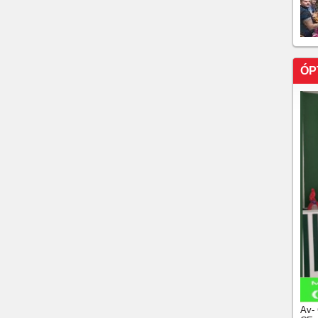
ÓP
Av-