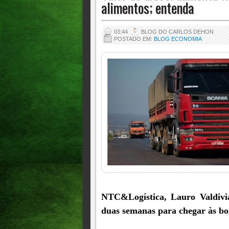
alimentos; entenda
03:44
BLOG DO CARLOS DEHON
POSTADO EM:
BLOG ECONOMIA
NTC&Logística, Lauro Valdivi
duas semanas para chegar às b