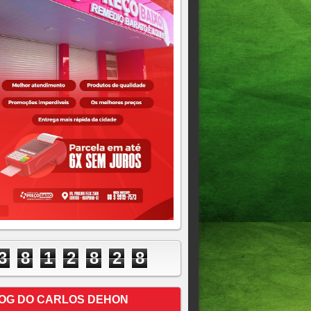
3
8
1
2
8
2
8
OG DO CARLOS DEHON