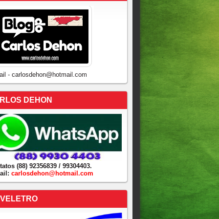
ail - carlosdehon@hotmail.com
RLOS DEHON
tatos (88) 92356839 / 99304403.
ail:
carlosdehon@hotmail.com
VELETRO