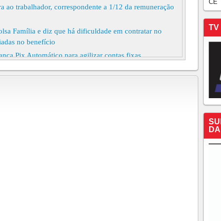
CE
ra ao trabalhador, correspondente a 1/12 da remuneração
TV
sa Família e diz que há dificuldade em contratar no
ciadas no benefício
a Pix Automático para agilizar contas fixas
NSS que ganham mais que o mínimo começam a receber
ta pagamento especial do saque-aniversário do FGTS
e pagamento de aposentadorias do INSS; veja as datas
ta de luz no Ceará; veja quanto, 16 DE ABRIL, 12:55 H
SU
DA
 de transferências por PIX no valor de um centavo
derão ser compensados no mesmo dia
até R$ 5 mil é prevista para ser discutida em Março
lina e aumenta o do diesel - Reajustes passam a valer a
A DE 233 VERSÕES DE CARROS COM DESCONTO