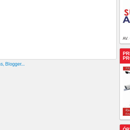
INK
-doença para vendedora com câncer de mama INSS havia
entar venda de carros em até 300 mil Governo promete
r de alguns modelos
AV.
 em São Paulo na primeira semana de maio Com preço
 variação entre bairros chega a 64,4%
PR
ral reduzir os juros no Brasil? Nesta quarta-feira,
PR
c em 13,75% ao ano, apesar das pressões do governo
me’ e clientes reclamam nas redes sociais
-Sena terá prêmio maior? Saiba o que muda Outras
bém passarão por reajuste
r de 2 de janeiro: saiba o que muda As medidas foram
tral e divulgadas no início de dezembro
ílio Brasil pode ser pago neste ano; saiba quem
é que neste ano o Ministério da Cidadania libere o
sistida pelo programa.
Consumidor não pagará mais caro na conta de
ÓP