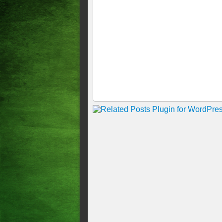
DE ATÉ 8 MIL; VEJA NO L
Justiça restabelece auxílio
suspendido o benefício
Anfavea: medidas podem aum
reduzir em mais de 10% valo
Preço da gasolina cai 0,59%
médio de R$ 5,401 na bomba,
O que falta para o Banco Cent
Copom decidiu manter a Seli
Saldo da conta do Nubank ‘so
Com bilhete mais caro, Mega
modalidades das loterias tam
Pix terá novas regras a parti
determinadas pelo Banco Cen
ECONOMIA 13º salário do Aux
poderá receber A expectativa 
pagamento para população as
POLÍTICA <> ECONÔMICA <> 