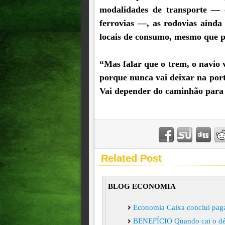
modalidades de transporte — 
ferrovias —, as rodovias ainda
locais de consumo, mesmo que p
“Mas falar que o trem, o navio 
porque nunca vai deixar na por
Vai depender do caminhão para f
Related Post
BLOG ECONOMIA
Economia Caixa conclui paga
BENEFÍCIO Quando cai o déci