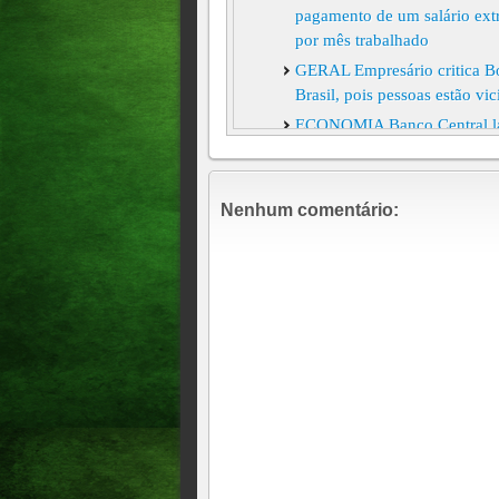
pagamento de um salário ext
por mês trabalhado
GERAL Empresário critica Bol
Brasil, pois pessoas estão vi
ECONOMIA Banco Central lanç
Economia Aposentados do I
13º
Nenhum comentário:
Economia Começa nesta quin
Carnaval altera calendário d
Enel anuncia redução na con
Economia Mais de 35 milhões
foram realizadas em 2023
Boletos pagos até 13h30 po
IR: isenção para quem ganha 
/////Atualização 10:24
Petrobras reduz preço da gaso
partir do próximo sábado
GOVERNO DIVULGA LIST